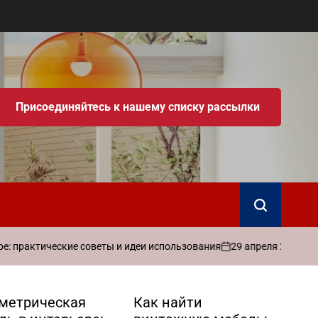
Присоединяйтесь к нашему списку рассылки
Поиск
29 апреля 2026
admin
тические советы и идеи использования
К
on
Запись
от
метрическая
Как найти
С