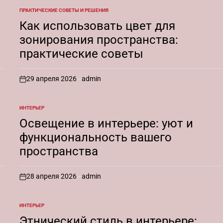
ПРАКТИЧЕСКИЕ СОВЕТЫ И РЕШЕНИЯ
ОПУБЛИКОВАНО
В
Как использовать цвет для
зонирования пространства:
практические советы
29 апреля 2026
admin
on
ИНТЕРЬЕР
ОПУБЛИКОВАНО
В
Освещение в интерьере: уют и
функциональность вашего
пространства
28 апреля 2026
admin
on
ИНТЕРЬЕР
ОПУБЛИКОВАНО
В
Этнический стиль в интерьере: