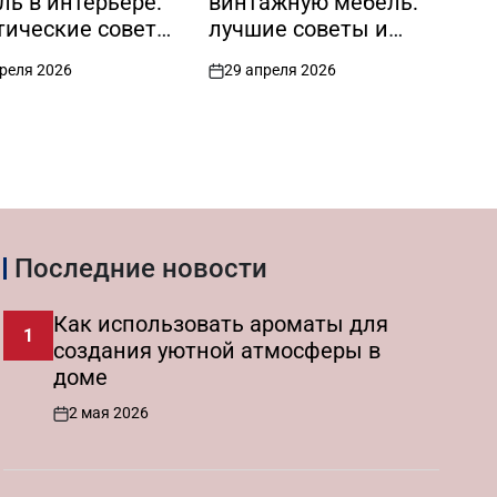
ль в интерьере:
винтажную мебель:
ин
тические советы
лучшие советы и
ф
еи
проверенные
на
преля 2026
29 апреля 2026
2
льзования
рекомендации
on
on
Последние новости
Как использовать ароматы для
1
создания уютной атмосферы в
доме
2 мая 2026
on