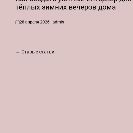
тёплых зимних вечеров дома
28 апреля 2026
admin
on
Навигация
←
Старые статьи
по
записям