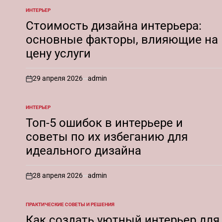
ИНТЕРЬЕР
ОПУБЛИКОВАНО
В
Стоимость дизайна интерьера:
основные факторы, влияющие на
цену услуги
29 апреля 2026
admin
on
ИНТЕРЬЕР
ОПУБЛИКОВАНО
В
Топ-5 ошибок в интерьере и
советы по их избеганию для
идеального дизайна
28 апреля 2026
admin
on
ПРАКТИЧЕСКИЕ СОВЕТЫ И РЕШЕНИЯ
ОПУБЛИКОВАНО
В
Как создать уютный интерьер для