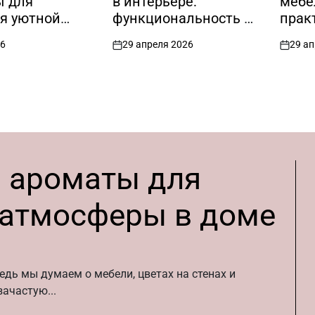
ы для
в интерьере:
мебе
я уютной
функциональность и
прак
еры в доме
лаконичность
и ид
26
29 апреля 2026
29 а
дизайна
испо
on
on
ь ароматы для
 атмосферы в доме
едь мы думаем о мебели, цветах на стенах и
ачастую...