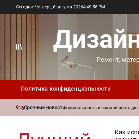
Перейти
Сегодня: Четверг, 6 августа 2026
4
:
49
:
59
PM
к
содержимому
Дизайн
Вне
Ремонт, мате
холста
Политика конфиденциальности
Срочные новости
2
стиль в интерьере: функциональность и лаконичность дизайна
on
Как исп