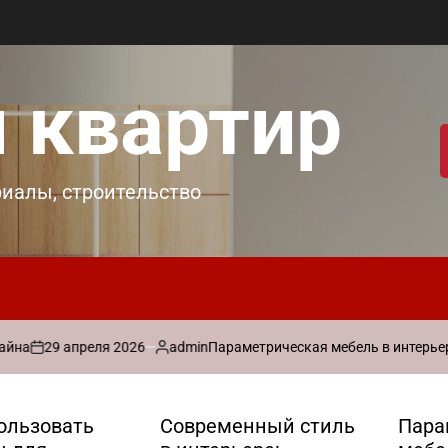
 квартир
риалы, строительство
9 апреля 2026
admin
Параметрическая мебель в интерьере: прак
Запись
от
ользовать
Современный стиль
Пара