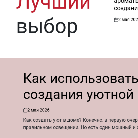
Лучший
аромат
создани
атмосф
выбор
2 мая 20
on
Как использоват
создания уютной
2 мая 2026
on
Как создать уют в доме? Конечно, в первую очер
правильном освещении. Но есть один мощный и з