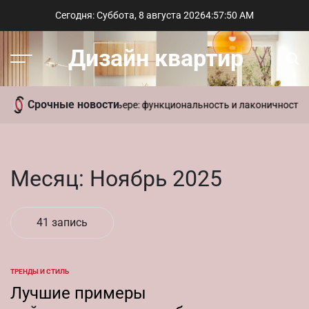
Перейти
Сегодня: Суббота, 8 августа 2026
4
:
57
:
50
AM
к
содержимому
Дизайн квартир
Меню
Пои
Срочные новости
ременный стиль в интерьере: функциональность и лаконичность д
Месяц:
Ноябрь 2025
41 запись
ТРЕНДЫ И СТИЛЬ
ОПУБЛИКОВАНО
В
Лучшие примеры