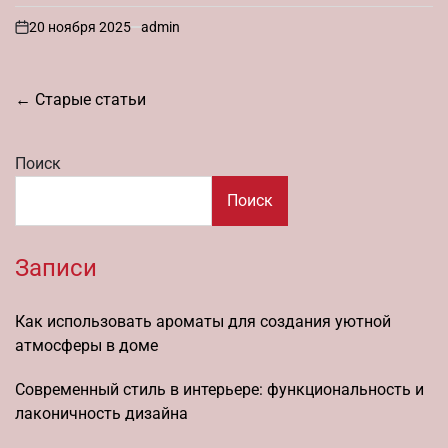
20 ноября 2025
admin
on
Навигация
←
Старые статьи
по
записям
Поиск
Поиск
Записи
Как использовать ароматы для создания уютной
атмосферы в доме
Современный стиль в интерьере: функциональность и
лаконичность дизайна