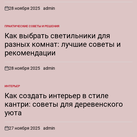
28 ноября 2025
admin
on
ПРАКТИЧЕСКИЕ СОВЕТЫ И РЕШЕНИЯ
ОПУБЛИКОВАНО
В
Как выбрать светильники для
разных комнат: лучшие советы и
рекомендации
28 ноября 2025
admin
on
ИНТЕРЬЕР
ОПУБЛИКОВАНО
В
Как создать интерьер в стиле
кантри: советы для деревенского
уюта
27 ноября 2025
admin
on