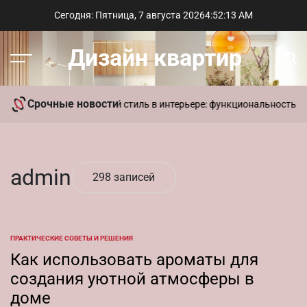
Перейти
Сегодня: Пятница, 7 августа 2026
4
:
52
:
13
AM
к
содержимому
Дизайн квартир
Меню
Пои
Срочные новости
еры в доме
Современный стиль в интерьере: функциональность и л
admin
298 записей
ПРАКТИЧЕСКИЕ СОВЕТЫ И РЕШЕНИЯ
ОПУБЛИКОВАНО
В
Как использовать ароматы для
создания уютной атмосферы в
доме