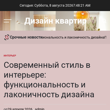
Перейти
Сегодня: Суббота, 8 августа 2026
7
:
48
:
23
AM
к
содержимому
Дизайн квартир
Меню
Пои
Срочные новости
в интерьере: функциональность и лаконичность дизайна
Параметри
ИНТЕРЬЕР
ОПУБЛИКОВАНО
В
Современный стиль в
интерьере:
функциональность и
лаконичность дизайна
on
29 апреля 2026
admin