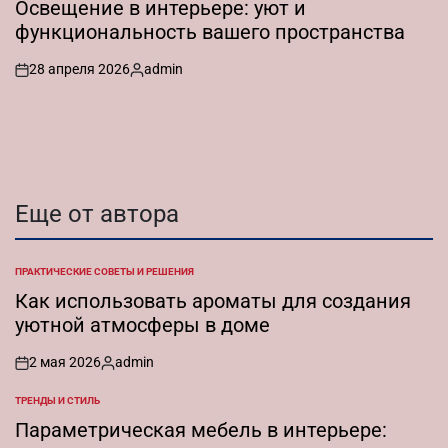
Освещение в интерьере: уют и
функциональность вашего пространства
28 апреля 2026
admin
on
Запись
от
Еще от автора
ПРАКТИЧЕСКИЕ СОВЕТЫ И РЕШЕНИЯ
ОПУБЛИКОВАНО
В
Как использовать ароматы для создания
уютной атмосферы в доме
2 мая 2026
admin
on
Запись
от
ТРЕНДЫ И СТИЛЬ
ОПУБЛИКОВАНО
В
Параметрическая мебель в интерьере: