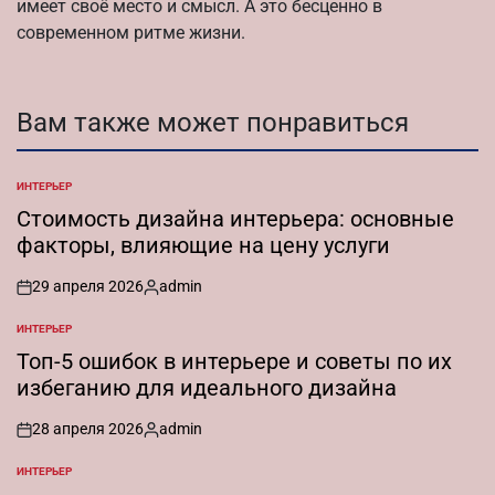
имеет своё место и смысл. А это бесценно в
современном ритме жизни.
Вам также может понравиться
ИНТЕРЬЕР
ОПУБЛИКОВАНО
В
Стоимость дизайна интерьера: основные
факторы, влияющие на цену услуги
29 апреля 2026
admin
on
Запись
от
ИНТЕРЬЕР
ОПУБЛИКОВАНО
В
Топ-5 ошибок в интерьере и советы по их
избеганию для идеального дизайна
28 апреля 2026
admin
on
Запись
от
ИНТЕРЬЕР
ОПУБЛИКОВАНО
В