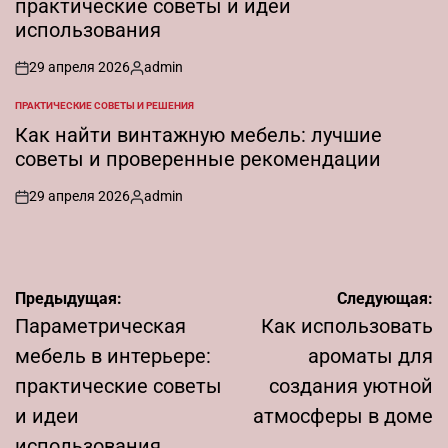
практические советы и идеи
использования
29 апреля 2026
admin
on
Запись
от
ПРАКТИЧЕСКИЕ СОВЕТЫ И РЕШЕНИЯ
ОПУБЛИКОВАНО
В
Как найти винтажную мебель: лучшие
советы и проверенные рекомендации
29 апреля 2026
admin
on
Запись
от
Навигация
Предыдущая:
Следующая:
по
Параметрическая
Как использовать
записям
мебель в интерьере:
ароматы для
практические советы
создания уютной
и идеи
атмосферы в доме
использования