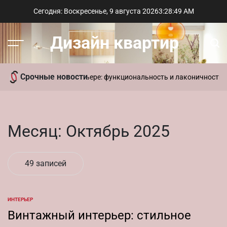
Перейти
Сегодня: Воскресенье, 9 августа 2026
3
:
28
:
50
AM
к
содержимому
Дизайн квартир
Меню
Пои
Срочные новости
ременный стиль в интерьере: функциональность и лаконичность д
Месяц:
Октябрь 2025
49 записей
ИНТЕРЬЕР
ОПУБЛИКОВАНО
В
Винтажный интерьер: стильное