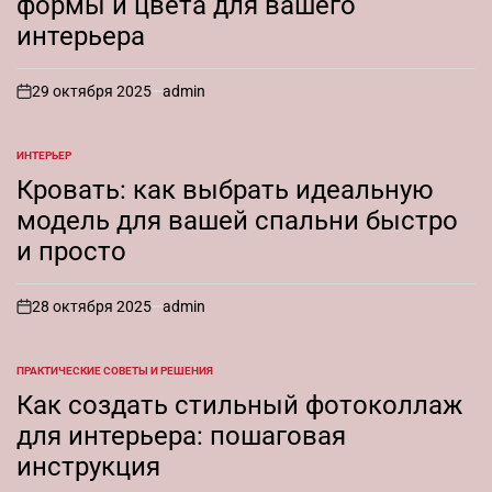
формы и цвета для вашего
интерьера
29 октября 2025
admin
on
ИНТЕРЬЕР
ОПУБЛИКОВАНО
В
Кровать: как выбрать идеальную
модель для вашей спальни быстро
и просто
28 октября 2025
admin
on
ПРАКТИЧЕСКИЕ СОВЕТЫ И РЕШЕНИЯ
ОПУБЛИКОВАНО
В
Как создать стильный фотоколлаж
для интерьера: пошаговая
инструкция