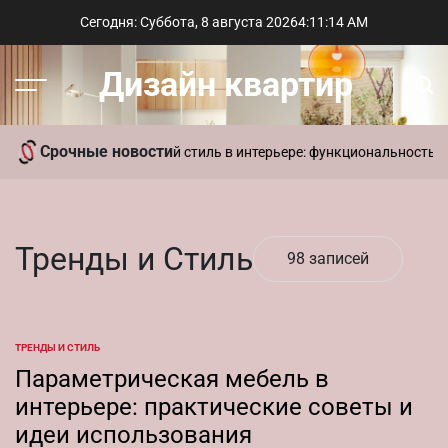
Перейти
Сегодня: Суббота, 8 августа 2026
4
:
11
:
14
AM
к
содержимому
Дизайн квартир
Меню
Пои
Срочные новости
феры в доме
Современный стиль в интерьере: функциональность и 
Тренды и Стиль
98 записей
ТРЕНДЫ И СТИЛЬ
ОПУБЛИКОВАНО
В
Параметрическая мебель в
интерьере: практические советы и
идеи использования