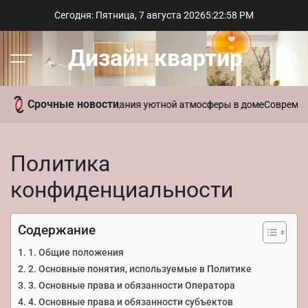
Перейти
Сегодня: Пятница, 7 августа 2026
5
:
22
:
59
PM
к
содержимому
Дизайн квартир
Меню
Пои
Срочные новости
ть ароматы для создания уютной атмосферы в доме
Современный ст
Политика
конфиденциальности
Содержание
1. Общие положения
2. Основные понятия, используемые в Политике
3. Основные права и обязанности Оператора
4. Основные права и обязанности субъектов