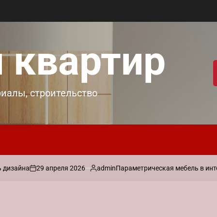
 квартир
риалы, строительство
29 апреля 2026
admin
изайна
Параметрическая мебель в интерь
on
Запись
от