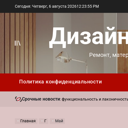
Перейти
Сегодня: Четверг, 6 августа 2026
12
:
23
:
55
PM
к
содержимому
Дизайн
Вне
Ремонт, мате
холста
Политика конфиденциальности
Срочные новости
ременный стиль в интерьере: функциональность и лаконичность д
Главная
Г
Май