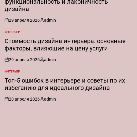
функциональность и лаконичность
дизайна
29 апреля 2026
admin
on
Запись
от
ИНТЕРЬЕР
ОПУБЛИКОВАНО
В
Стоимость дизайна интерьера: основные
факторы, влияющие на цену услуги
29 апреля 2026
admin
on
Запись
от
ИНТЕРЬЕР
ОПУБЛИКОВАНО
В
Топ-5 ошибок в интерьере и советы по их
избеганию для идеального дизайна
28 апреля 2026
admin
on
Запись
от