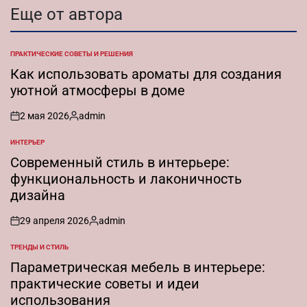
Еще от автора
ПРАКТИЧЕСКИЕ СОВЕТЫ И РЕШЕНИЯ
ОПУБЛИКОВАНО
В
Как использовать ароматы для создания
уютной атмосферы в доме
2 мая 2026
admin
on
Запись
от
ИНТЕРЬЕР
ОПУБЛИКОВАНО
В
Современный стиль в интерьере:
функциональность и лаконичность
дизайна
29 апреля 2026
admin
on
Запись
от
ТРЕНДЫ И СТИЛЬ
ОПУБЛИКОВАНО
В
Параметрическая мебель в интерьере:
практические советы и идеи
использования