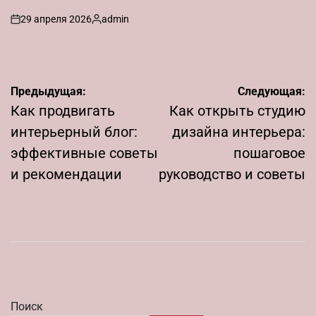
29 апреля 2026
admin
on
Запись
от
Навигация
Предыдущая:
Следующая:
по
Как продвигать
Как открыть студию
записям
интерьерный блог:
дизайна интерьера:
эффективные советы
пошаговое
и рекомендации
руководство и советы
Поиск