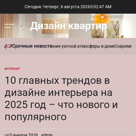
Перейти
Сегодня: Четверг, 6 августа 2026
5
:
02
:
48
AM
к
содержимому
Дизайн квартир
Меню
Пои
Срочные новости
ть ароматы для создания уютной атмосферы в доме
Современный ст
ИНТЕРЬЕР
ОПУБЛИКОВАНО
В
10 главных трендов в
дизайне интерьера на
2025 год – что нового и
популярного
on
5 января 2026
admin