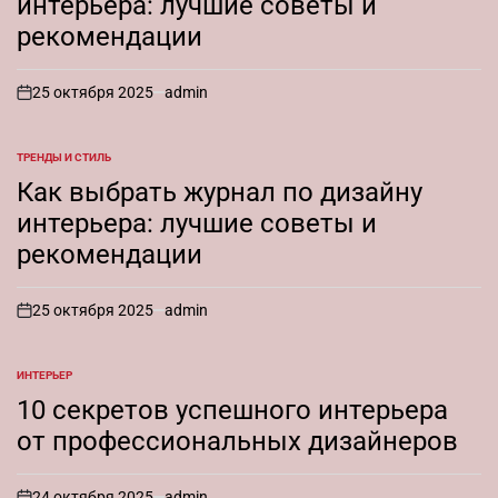
интерьера: лучшие советы и
рекомендации
25 октября 2025
admin
on
ТРЕНДЫ И СТИЛЬ
ОПУБЛИКОВАНО
В
Как выбрать журнал по дизайну
интерьера: лучшие советы и
рекомендации
25 октября 2025
admin
on
ИНТЕРЬЕР
ОПУБЛИКОВАНО
В
10 секретов успешного интерьера
от профессиональных дизайнеров
24 октября 2025
admin