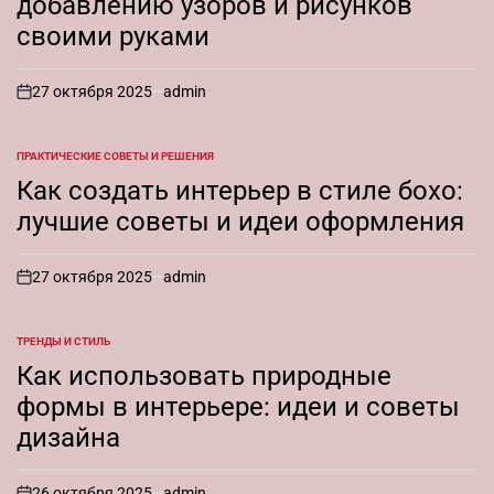
добавлению узоров и рисунков
своими руками
27 октября 2025
admin
on
ПРАКТИЧЕСКИЕ СОВЕТЫ И РЕШЕНИЯ
ОПУБЛИКОВАНО
В
Как создать интерьер в стиле бохо:
лучшие советы и идеи оформления
27 октября 2025
admin
on
ТРЕНДЫ И СТИЛЬ
ОПУБЛИКОВАНО
В
Как использовать природные
формы в интерьере: идеи и советы
дизайна
26 октября 2025
admin