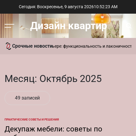
Перейти
Сегодня: Воскресенье, 9 августа 2026
10
:
52
:
23
AM
к
содержимому
Дизайн квартир
Меню
Пои
Срочные новости
ременный стиль в интерьере: функциональность и лаконичность д
Месяц:
Октябрь 2025
49 записей
ПРАКТИЧЕСКИЕ СОВЕТЫ И РЕШЕНИЯ
ОПУБЛИКОВАНО
В
Декупаж мебели: советы по