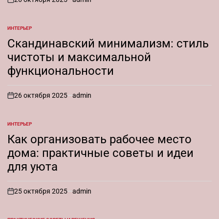
on
ИНТЕРЬЕР
ОПУБЛИКОВАНО
В
Скандинавский минимализм: стиль
чистоты и максимальной
функциональности
26 октября 2025
admin
on
ИНТЕРЬЕР
ОПУБЛИКОВАНО
В
Как организовать рабочее место
дома: практичные советы и идеи
для уюта
25 октября 2025
admin
on