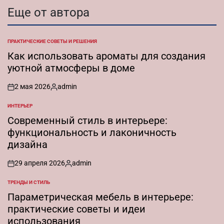
Еще от автора
ПРАКТИЧЕСКИЕ СОВЕТЫ И РЕШЕНИЯ
ОПУБЛИКОВАНО
В
Как использовать ароматы для создания
уютной атмосферы в доме
2 мая 2026
admin
on
Запись
от
ИНТЕРЬЕР
ОПУБЛИКОВАНО
В
Современный стиль в интерьере:
функциональность и лаконичность
дизайна
29 апреля 2026
admin
on
Запись
от
ТРЕНДЫ И СТИЛЬ
ОПУБЛИКОВАНО
В
Параметрическая мебель в интерьере:
практические советы и идеи
использования