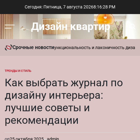
Перейти
Сегодня: Пятница, 7 августа 2026
8
:
16
:
29
PM
к
содержимому
Дизайн квартир
Меню
Пои
Срочные новости
тиль в интерьере: функциональность и лаконичность дизайна
Пара
ТРЕНДЫ И СТИЛЬ
ОПУБЛИКОВАНО
В
Как выбрать журнал по
дизайну интерьера:
лучшие советы и
рекомендации
on
25 октября 2025
admin