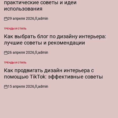
практические советы и идеи
использования
29 апреля 2026
admin
on
Запись
от
ТРЕНДЫ И СТИЛЬ
ОПУБЛИКОВАНО
В
Как выбрать блог по дизайну интерьера:
лучшие советы и рекомендации
26 апреля 2026
admin
on
Запись
от
ТРЕНДЫ И СТИЛЬ
ОПУБЛИКОВАНО
В
Как продвигать дизайн интерьера с
помощью TikTok: эффективные советы
15 апреля 2026
admin
on
Запись
от