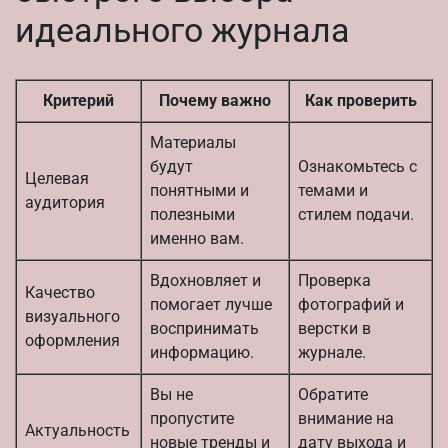
идеального журнала
Критерий
Почему важно
Как проверить
Материалы
будут
Ознакомьтесь с
Целевая
понятными и
темами и
аудитория
полезными
стилем подачи.
именно вам.
Вдохновляет и
Проверка
Качество
помогает лучше
фотографий и
визуального
воспринимать
верстки в
оформления
информацию.
журнале.
Вы не
Обратите
пропустите
внимание на
Актуальность
новые тренды и
дату выхода и