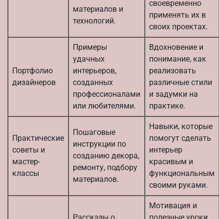
своевременно
материалов и
применять их в
технологий.
своих проектах.
Примеры
Вдохновение и
удачных
понимание, как
Портфолио
интерьеров,
реализовать
дизайнеров
созданных
различные стили
профессионалами
и задумки на
или любителями.
практике.
Навыки, которые
Пошаговые
Практические
помогут сделать
инструкции по
советы и
интерьер
созданию декора,
мастер-
красивым и
ремонту, подбору
классы
функциональным
материалов.
своими руками.
Мотивация и
Рассказы о
полезные уроки