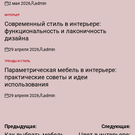
2 мая 2026
admin
on
Запись
от
ИНТЕРЬЕР
ОПУБЛИКОВАНО
В
Современный стиль в интерьере:
функциональность и лаконичность
дизайна
29 апреля 2026
admin
on
Запись
от
ТРЕНДЫ И СТИЛЬ
ОПУБЛИКОВАНО
В
Параметрическая мебель в интерьере:
практические советы и идеи
использования
29 апреля 2026
admin
on
Запись
от
Навигация
Предыдущая:
Следующая:
Как выбрать мебель
Цвет в интерьере: