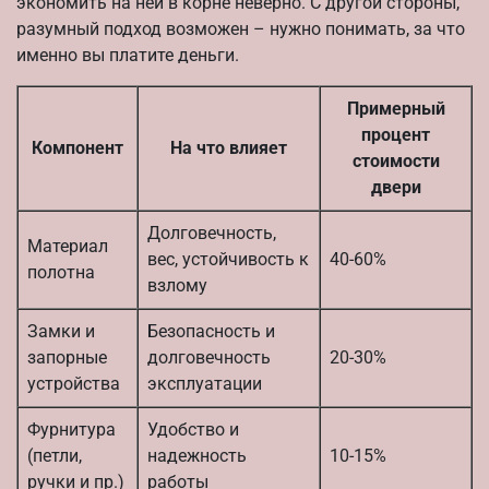
экономить на ней в корне неверно. С другой стороны,
разумный подход возможен – нужно понимать, за что
именно вы платите деньги.
Примерный
процент
Компонент
На что влияет
стоимости
двери
Долговечность,
Материал
вес, устойчивость к
40-60%
полотна
взлому
Замки и
Безопасность и
запорные
долговечность
20-30%
устройства
эксплуатации
Фурнитура
Удобство и
(петли,
надежность
10-15%
ручки и пр.)
работы