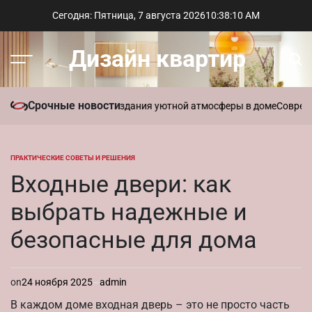
Перейти
Сегодня: Пятница, 7 августа 2026
10
:
38
:
11
AM
к
содержимому
Дизайн квартир
Меню
Пои
Срочные новости
вать ароматы для создания уютной атмосферы в доме
Современный 
ПРАКТИЧЕСКИЕ СОВЕТЫ И РЕШЕНИЯ
ОПУБЛИКОВАНО
В
Входные двери: как
выбрать надежные и
безопасные для дома
on
24 ноября 2025
admin
В каждом доме входная дверь – это не просто часть