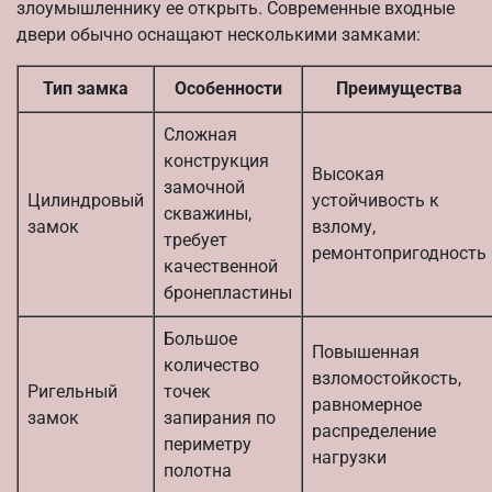
злоумышленнику ее открыть. Современные входные
двери обычно оснащают несколькими замками:
Тип замка
Особенности
Преимущества
Сложная
конструкция
Высокая
замочной
Цилиндровый
устойчивость к
скважины,
замок
взлому,
требует
ремонтопригодность
качественной
бронепластины
Большое
Повышенная
количество
взломостойкость,
Ригельный
точек
равномерное
замок
запирания по
распределение
периметру
нагрузки
полотна