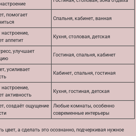
Гостиная, столовая, зона отдыха
настроение
т, помогает
Спальня, кабинет, ванная
читься
 настроение,
Кухня, столовая, детская
ет аппетит
ресс, улучшает
Гостиная, спальня, кабинет
цию
т, усиливает
Кабинет, спальня, гостиная
сть
 настроение,
Кухня, гостиная, детская
ет активность
ет, создаёт ощущение
Любые комнаты, особенно
сти
современные интерьеры
 цвет, а сделать это осознанно, подчеркивая нужное