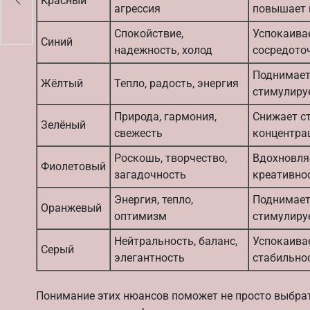
Красный
к
агрессия
повышает 
Спокойствие,
Успокаивае
Синий
надежность, холод
сосредото
Поднимает
Жёлтый
Тепло, радость, энергия
стимулиру
Природа, гармония,
Снижает ст
Зелёный
свежесть
концентра
Роскошь, творчество,
Вдохновляе
Фиолетовый
загадочность
креативно
Энергия, тепло,
Поднимает
Оранжевый
оптимизм
стимулиру
Нейтральность, баланс,
Успокаива
Серый
элегантность
стабильно
Понимание этих нюансов поможет не просто выбрать