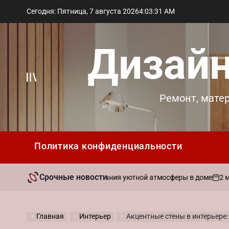
Перейти
Сегодня: Пятница, 7 августа 2026
4
:
03
:
32
AM
к
содержимому
Дизайн
Вне
Ремонт, мате
холста
Политика конфиденциальности
Срочные новости
2 мая 202
вать ароматы для создания уютной атмосферы в доме
on
Главная
Интерьер
Акцентные стены в интерьере: вы