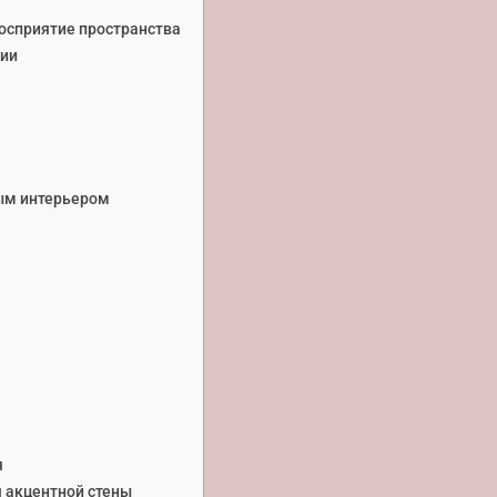
восприятие пространства
ции
ным интерьером
я
 акцентной стены