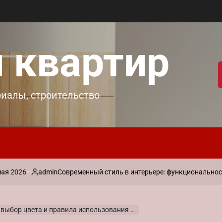
 квартир
риалы, строительство
6
admin
Современный стиль в интерьере: функциональность и ла
Запись
от
бор цвета и правила использования эффекта