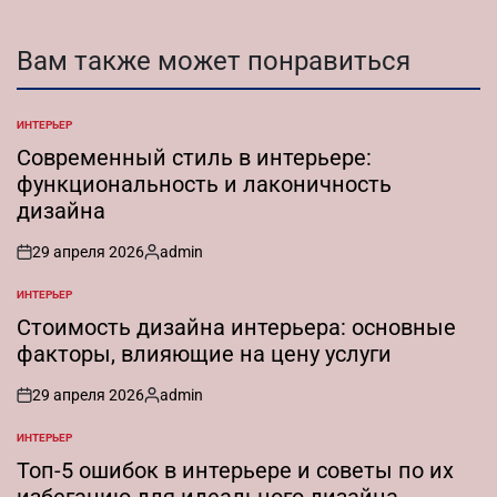
Вам также может понравиться
ИНТЕРЬЕР
ОПУБЛИКОВАНО
В
Современный стиль в интерьере:
функциональность и лаконичность
дизайна
29 апреля 2026
admin
on
Запись
от
ИНТЕРЬЕР
ОПУБЛИКОВАНО
В
Стоимость дизайна интерьера: основные
факторы, влияющие на цену услуги
29 апреля 2026
admin
on
Запись
от
ИНТЕРЬЕР
ОПУБЛИКОВАНО
В
Топ-5 ошибок в интерьере и советы по их
избеганию для идеального дизайна