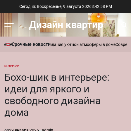
Перейти
Сегодня: Воскресенье, 9 августа 2026
3
:
42
:
59
PM
к
содержимому
Дизайн квартир
Меню
Пои
Срочные новости
вать ароматы для создания уютной атмосферы в доме
Современный
ИНТЕРЬЕР
ОПУБЛИКОВАНО
В
Бохо-шик в интерьере:
идеи для яркого и
свободного дизайна
дома
on
29 января 2026
admin