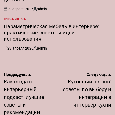
29 апреля 2026
admin
on
Запись
от
ТРЕНДЫ И СТИЛЬ
ОПУБЛИКОВАНО
В
Параметрическая мебель в интерьере:
практические советы и идеи
использования
29 апреля 2026
admin
on
Запись
от
Навигация
Предыдущая:
Следующая:
по
Как создать
Кухонный остров:
записям
интерьерный
советы по выбору и
подкаст: лучшие
интеграции в
советы и
интерьер кухни
рекомендации