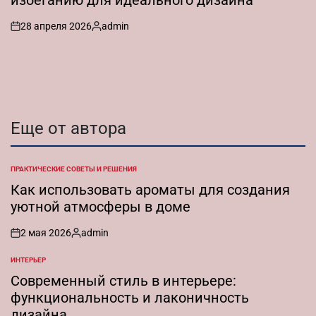
28 апреля 2026
admin
on
Запись
от
Еще от автора
ПРАКТИЧЕСКИЕ СОВЕТЫ И РЕШЕНИЯ
ОПУБЛИКОВАНО
В
Как использовать ароматы для создания
уютной атмосферы в доме
2 мая 2026
admin
on
Запись
от
ИНТЕРЬЕР
ОПУБЛИКОВАНО
В
Современный стиль в интерьере:
функциональность и лаконичность
дизайна