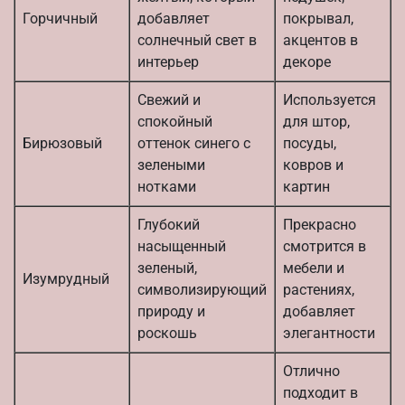
Горчичный
добавляет
покрывал,
солнечный свет в
акцентов в
интерьер
декоре
Свежий и
Используется
спокойный
для штор,
Бирюзовый
оттенок синего с
посуды,
зелеными
ковров и
нотками
картин
Глубокий
Прекрасно
насыщенный
смотрится в
зеленый,
мебели и
Изумрудный
символизирующий
растениях,
природу и
добавляет
роскошь
элегантности
Отлично
подходит в