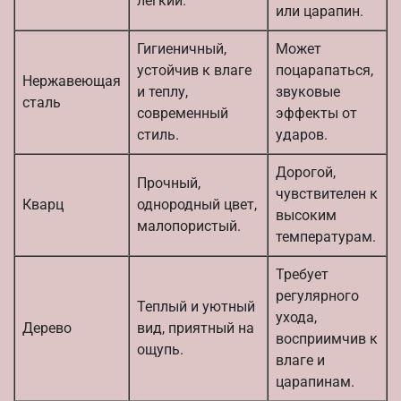
лёгкий.
или царапин.
Гигиеничный,
Может
устойчив к влаге
поцарапаться,
Нержавеющая
и теплу,
звуковые
сталь
современный
эффекты от
стиль.
ударов.
Дорогой,
Прочный,
чувствителен к
Кварц
однородный цвет,
высоким
малопористый.
температурам.
Требует
регулярного
Теплый и уютный
ухода,
Дерево
вид, приятный на
восприимчив к
ощупь.
влаге и
царапинам.