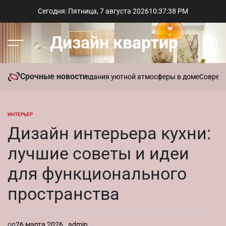
Перейти
Сегодня: Пятница, 7 августа 2026
10
:
37
:
39
PM
к
содержимому
Дизайн квартир
Меню
Пои
Срочные новости
ать ароматы для создания уютной атмосферы в доме
Современный 
ИНТЕРЬЕР
ОПУБЛИКОВАНО
В
Дизайн интерьера кухни:
лучшие советы и идеи
для функционального
пространства
on
26 марта 2026
admin