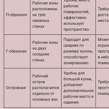
Удобна, много
Рабочие зоны
рабочих
расположены
Требу
поверхностей,
П-образная
на трёх
доста
эффективно
смежных
места
использует
стенах.
пространство.
Подходит для
Може
Рабочие зоны
средних по
огран
на двух
Г-образная
размеру кухонь,
прост
соседних
способствует
в неб
стенах.
зонированию.
помещ
Удобна для
Рабочий
большой кухни,
остров
Требу
добавляет
Островная
располагается
прост
дополнительное
отдельно от
помещ
рабочее место и
основных зон.
сидения.