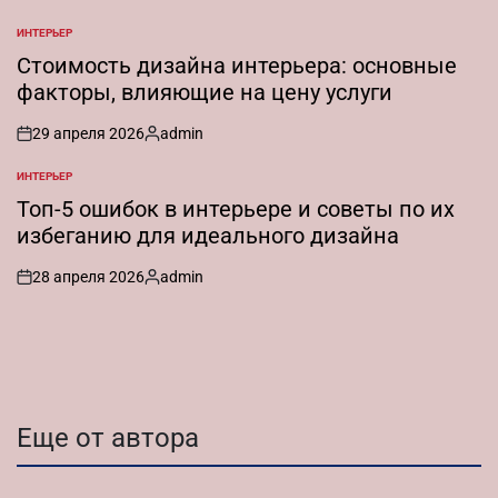
от
ИНТЕРЬЕР
ОПУБЛИКОВАНО
В
Стоимость дизайна интерьера: основные
факторы, влияющие на цену услуги
29 апреля 2026
admin
on
Запись
от
ИНТЕРЬЕР
ОПУБЛИКОВАНО
В
Топ-5 ошибок в интерьере и советы по их
избеганию для идеального дизайна
28 апреля 2026
admin
on
Запись
от
Еще от автора