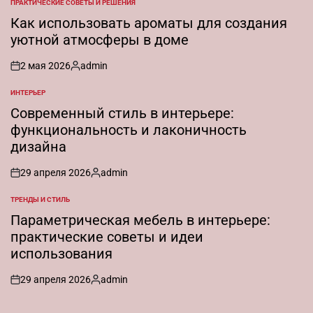
ПРАКТИЧЕСКИЕ СОВЕТЫ И РЕШЕНИЯ
ОПУБЛИКОВАНО
В
Как использовать ароматы для создания
уютной атмосферы в доме
2 мая 2026
admin
on
Запись
от
ИНТЕРЬЕР
ОПУБЛИКОВАНО
В
Современный стиль в интерьере:
функциональность и лаконичность
дизайна
29 апреля 2026
admin
on
Запись
от
ТРЕНДЫ И СТИЛЬ
ОПУБЛИКОВАНО
В
Параметрическая мебель в интерьере:
практические советы и идеи
использования
29 апреля 2026
admin
on
Запись
от