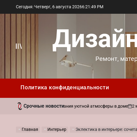
Перейти
Сегодня: Четверг, 6 августа 2026
6
:
21
:
50
PM
к
содержимому
Дизайн
Вне
Ремонт, мате
холста
Политика конфиденциальности
Срочные новости
2 мая 2026
вать ароматы для создания уютной атмосферы в доме
on
Главная
Интерьер
Эклектика в интерьере: сочетани