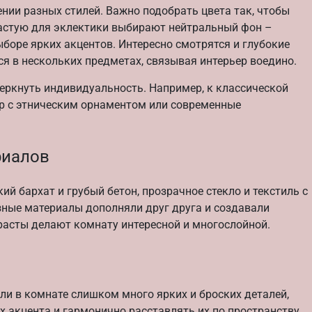
нии разных стилей. Важно подобрать цвета так, чтобы
частую для эклектики выбирают нейтральный фон –
ыборе ярких акцентов. Интересно смотрятся и глубокие
ся в нескольких предметах, связывая интерьер воедино.
еркнуть индивидуальность. Например, к классической
ёр с этническим орнаментом или современные
риалов
й бархат и грубый бетон, прозрачное стекло и текстиль с
зные материалы дополняли друг друга и создавали
трасты делают комнату интересной и многослойной.
ли в комнате слишком много ярких и броских деталей,
х акцента и гармонично расставлять их по пространству,