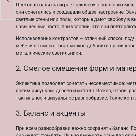
Цветовая палитра играет ключевую роль при смеше
они сочетались и создавали общее настроение. За
светлые стены или полы, которые дают свободу в в
насыщенные цвета, при условии, что они повторяют
Использование контрастов – отличный способ подч
мебели в тёмных тонах можно добавить яркий ков
металлические светильники.
2. Смелое смешение форм и мате
Эклектика позволяет сочетать несовместимое: мягки
ярким рисунком, дерево и металл. Важно, чтобы ра
тактильное и визуальное разнообразие. Такие кон
3. Баланс и акценты
При всем разнообразии важно сохранять баланс. Ес
она будет утомлять. Лучше выбирать одну-два ярки