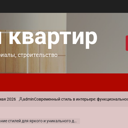
 квартир
риалы, строительство
admin
Современный стиль в интерьере: функциональность и ла
Запись
от
е стилей для яркого и уникального дизайна