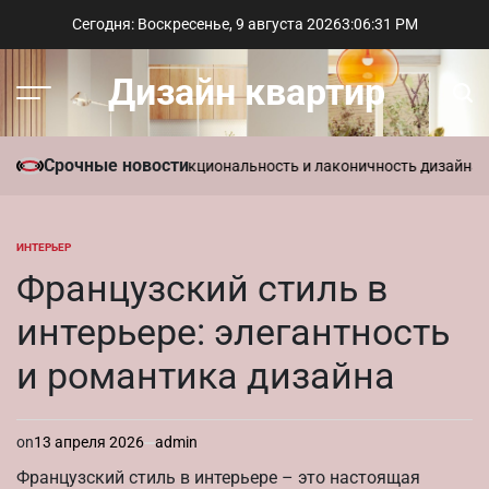
Перейти
Сегодня: Воскресенье, 9 августа 2026
3
:
06
:
32
PM
к
содержимому
Дизайн квартир
Меню
Пои
Срочные новости
ль в интерьере: функциональность и лаконичность дизайна
Параме
ИНТЕРЬЕР
ОПУБЛИКОВАНО
В
Французский стиль в
интерьере: элегантность
и романтика дизайна
on
13 апреля 2026
admin
Французский стиль в интерьере – это настоящая