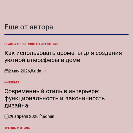
Еще от автора
ПРАКТИЧЕСКИЕ СОВЕТЫ И РЕШЕНИЯ
ОПУБЛИКОВАНО
В
Как использовать ароматы для создания
уютной атмосферы в доме
2 мая 2026
admin
on
Запись
от
ИНТЕРЬЕР
ОПУБЛИКОВАНО
В
Современный стиль в интерьере:
функциональность и лаконичность
дизайна
29 апреля 2026
admin
on
Запись
от
ТРЕНДЫ И СТИЛЬ
ОПУБЛИКОВАНО