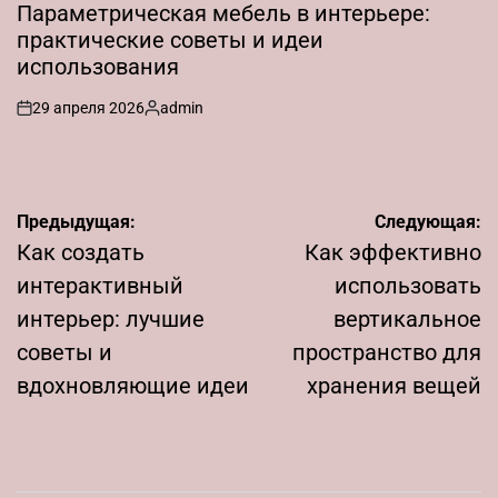
В
Параметрическая мебель в интерьере:
практические советы и идеи
использования
29 апреля 2026
admin
on
Запись
от
Навигация
Предыдущая:
Следующая:
по
Как создать
Как эффективно
записям
интерактивный
использовать
интерьер: лучшие
вертикальное
советы и
пространство для
вдохновляющие идеи
хранения вещей