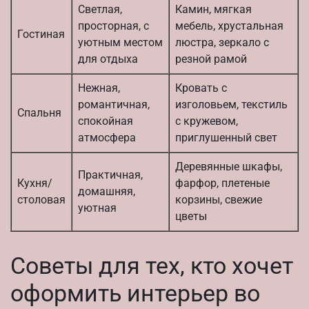
Светлая,
Камин, мягкая
просторная, с
мебель, хрустальная
Гостиная
уютным местом
люстра, зеркало с
для отдыха
резной рамой
Нежная,
Кровать с
романтичная,
изголовьем, текстиль
Спальня
спокойная
с кружевом,
атмосфера
приглушенный свет
Деревянные шкафы,
Практичная,
Кухня/
фарфор, плетеные
домашняя,
столовая
корзины, свежие
уютная
цветы
Советы для тех, кто хочет
оформить интерьер во