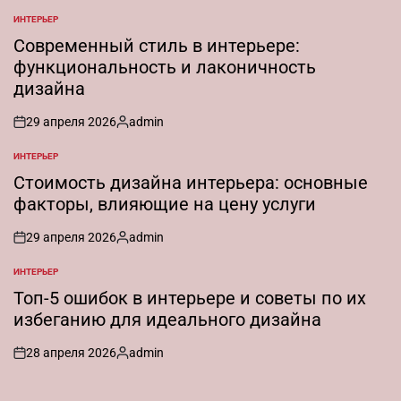
ИНТЕРЬЕР
ОПУБЛИКОВАНО
В
Современный стиль в интерьере:
функциональность и лаконичность
дизайна
29 апреля 2026
admin
on
Запись
от
ИНТЕРЬЕР
ОПУБЛИКОВАНО
В
Стоимость дизайна интерьера: основные
факторы, влияющие на цену услуги
29 апреля 2026
admin
on
Запись
от
ИНТЕРЬЕР
ОПУБЛИКОВАНО
В
Топ-5 ошибок в интерьере и советы по их
избеганию для идеального дизайна
28 апреля 2026
admin
on
Запись
от