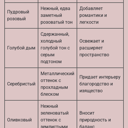
Нежный, едва
Добавляет
Пудровый
заметный
романтики и
розовый
розоватый тон
легкости
Сдержанный,
холодный
Освежает и
Голубой дым
голубой тон с
расширяет
серым
пространство
подтоном
Металлический
Придает интерьеру
оттенок с
Серебристый
благородство и
прохладным
изящество
блеском
Нежный
зеленоватый
Вносит
Оливковый
оттенок с
природность и
землистыми
баланс