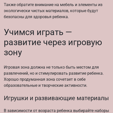
Также обратите внимание на мебель и элементы из
экологически чистых материалов, которые будут
безопасны для здоровья ребенка.
Учимся играть —
развитие через игровую
зону
Игровая зона должна не только быть местом для
развлечений, но и стимулировать развитие ребенка.
Хорошо продуманная зона сочетает в себе
образовательные и творческие активности.
Игрушки и развивающие материалы
В зависимости от возраста ребенка выбирайте наборы