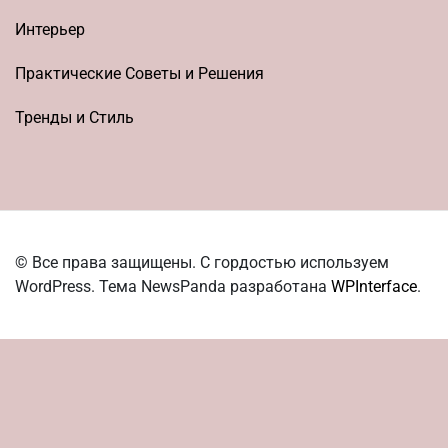
Интерьер
Практические Советы и Решения
Тренды и Стиль
© Все права защищены. С гордостью используем
WordPress. Тема NewsPanda разработана
WPInterface
.