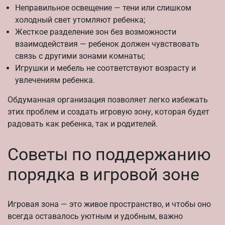
Неправильное освещение — тени или слишком
холодный свет утомляют ребенка;
Жесткое разделение зон без возможности
взаимодействия — ребенок должен чувствовать
связь с другими зонами комнаты;
Игрушки и мебель не соответствуют возрасту и
увлечениям ребенка.
Обдуманная организация позволяет легко избежать
этих проблем и создать игровую зону, которая будет
радовать как ребенка, так и родителей.
Советы по поддержанию
порядка в игровой зоне
Игровая зона — это живое пространство, и чтобы оно
всегда оставалось уютным и удобным, важно