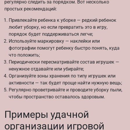
регулярно следить за порядком. Вот несколько
простых рекомендаций:
Привлекайте ребенка к уборке — редкий ребенок
любит уборку, но если превратить это в игру,
порядок будет поддерживаться легче;
Используйте маркировку — наклейки или
фотографии помогут ребенку быстро понять, куда
что положить;
Периодически пересматривайте состав игрушек —
ненужное отдавайте или убирайте;
Организуйте зоны хранения по типу игрушек или
активности — так будет проще найти нужную вещь;
Регулярно проветривайте и проводите уборку пыли,
чтобы пространство оставалось здоровым.
Примеры удачной
организации игровой