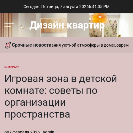
Перейти
Сегодня: Пятница, 7 августа 2026
6
:
41
:
06
PM
к
содержимому
Дизайн квартир
Меню
Пои
Срочные новости
ь ароматы для создания уютной атмосферы в доме
Современный ст
ИНТЕРЬЕР
ОПУБЛИКОВАНО
В
Игровая зона в детской
комнате: советы по
организации
пространства
on
7 февраля 2026
admin