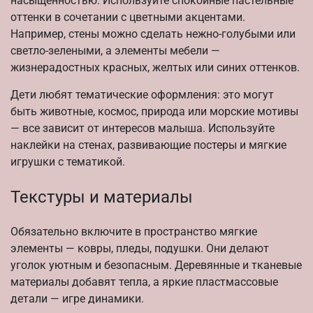
насыщенностью. Используйте спокойные пастельные
оттенки в сочетании с цветными акцентами.
Например, стены можно сделать нежно-голубыми или
светло-зелеными, а элементы мебели —
жизнерадостных красных, желтых или синих оттенков.
Дети любят тематические оформления: это могут
быть животные, космос, природа или морские мотивы
— все зависит от интересов малыша. Используйте
наклейки на стенах, развивающие постеры и мягкие
игрушки с тематикой.
Текстуры и материалы
Обязательно включите в пространство мягкие
элементы — ковры, пледы, подушки. Они делают
уголок уютным и безопасным. Деревянные и тканевые
материалы добавят тепла, а яркие пластмассовые
детали — игре динамики.