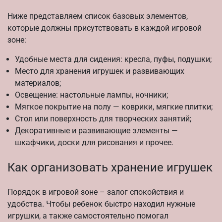
Ниже представляем список базовых элементов,
которые должны присутствовать в каждой игровой
зоне:
Удобные места для сидения: кресла, пуфы, подушки;
Место для хранения игрушек и развивающих
материалов;
Освещение: настольные лампы, ночники;
Мягкое покрытие на полу — коврики, мягкие плитки;
Стол или поверхность для творческих занятий;
Декоративные и развивающие элементы —
шкафчики, доски для рисования и прочее.
Как организовать хранение игрушек
Порядок в игровой зоне – залог спокойствия и
удобства. Чтобы ребенок быстро находил нужные
игрушки, а также самостоятельно помогал