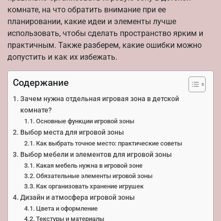
комнате, на что обратить внимание при ее
планировании, какие идеи и элементы лучше
использовать, чтобы сделать пространство ярким и
практичным. Также разберем, какие ошибки можно
допустить и как их избежать.
Содержание
Зачем нужна отдельная игровая зона в детской
комнате?
Основные функции игровой зоны
Выбор места для игровой зоны
Как выбрать точное место: практические советы
Выбор мебели и элементов для игровой зоны
Какая мебель нужна в игровой зоне
Обязательные элементы игровой зоны
Как организовать хранение игрушек
Дизайн и атмосфера игровой зоны
Цвета и оформление
Текстуры и материалы