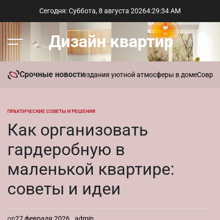
Перейти
Сегодня: Суббота, 8 августа 2026
4
:
29
:
35
AM
к
содержимому
Дизайн квартир
Меню
Пои
Срочные новости
вать ароматы для создания уютной атмосферы в доме
Современный
ПРАКТИЧЕСКИЕ СОВЕТЫ И РЕШЕНИЯ
ОПУБЛИКОВАНО
В
Как организовать
гардеробную в
маленькой квартире:
советы и идеи
on
27 февраля 2026
admin