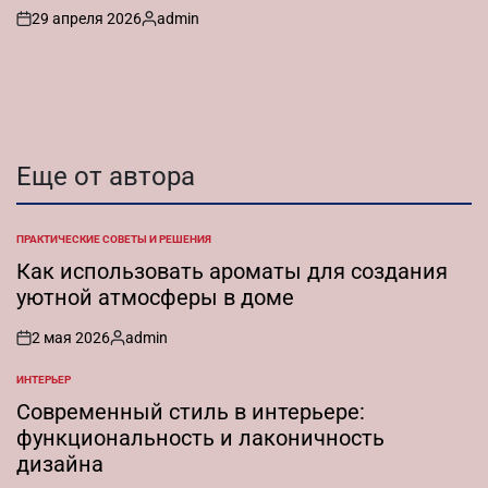
29 апреля 2026
admin
on
Запись
от
Еще от автора
ПРАКТИЧЕСКИЕ СОВЕТЫ И РЕШЕНИЯ
ОПУБЛИКОВАНО
В
Как использовать ароматы для создания
уютной атмосферы в доме
2 мая 2026
admin
on
Запись
от
ИНТЕРЬЕР
ОПУБЛИКОВАНО
В
Современный стиль в интерьере:
функциональность и лаконичность
дизайна