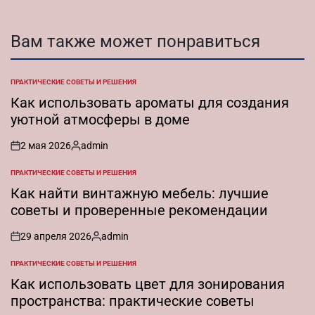
Вам также может понравиться
ПРАКТИЧЕСКИЕ СОВЕТЫ И РЕШЕНИЯ
ОПУБЛИКОВАНО
В
Как использовать ароматы для создания
уютной атмосферы в доме
2 мая 2026
admin
on
Запись
от
ПРАКТИЧЕСКИЕ СОВЕТЫ И РЕШЕНИЯ
ОПУБЛИКОВАНО
В
Как найти винтажную мебель: лучшие
советы и проверенные рекомендации
29 апреля 2026
admin
on
Запись
от
ПРАКТИЧЕСКИЕ СОВЕТЫ И РЕШЕНИЯ
ОПУБЛИКОВАНО
В
Как использовать цвет для зонирования
пространства: практические советы