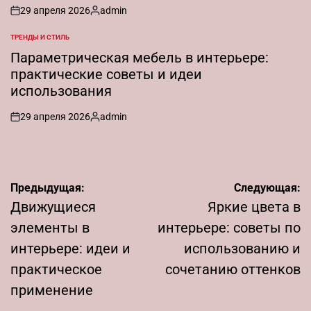
29 апреля 2026
admin
on
Запись
от
ТРЕНДЫ И СТИЛЬ
ОПУБЛИКОВАНО
В
Параметрическая мебель в интерьере:
практические советы и идеи
использования
29 апреля 2026
admin
on
Запись
от
Навигация
Предыдущая:
Следующая:
по
Движущиеся
Яркие цвета в
записям
элементы в
интерьере: советы по
интерьере: идеи и
использованию и
практическое
сочетанию оттенков
применение