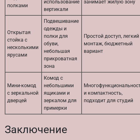
использование
занимает жилую зону
полками
вертикали
Подвешивание
одежды и
Открытая
полки для
Простой доступ, легкий
стойка с
обуви,
монтаж, бюджетный
несколькими
небольшая
вариант
ярусами
прикроватная
зона
Комод с
Мини-комод
небольшими
Многофункциональнос
с зеркальной
ящиками и
и компактность,
дверцей
зеркалом для
подходит для студий
примерки
Заключение