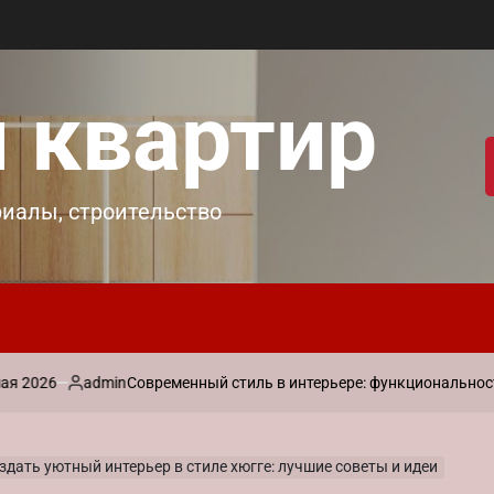
 квартир
риалы, строительство
admin
Современный стиль в интерьере: функциональность и ла
Запись
от
здать уютный интерьер в стиле хюгге: лучшие советы и идеи