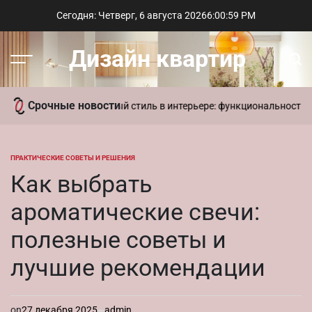
Перейти
Сегодня: Четверг, 6 августа 2026
6
:
01
:
00
PM
к
содержимому
Дизайн квартир
Меню
Пои
Срочные новости
 в доме
Современный стиль в интерьере: функциональность и лако
ПРАКТИЧЕСКИЕ СОВЕТЫ И РЕШЕНИЯ
ОПУБЛИКОВАНО
В
Как выбрать
ароматические свечи:
полезные советы и
лучшие рекомендации
on
27 декабря 2025
admin