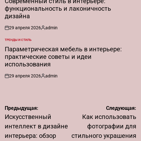
Современный стиль в интерьере:
функциональность и лаконичность
дизайна
29 апреля 2026
admin
on
Запись
от
ТРЕНДЫ И СТИЛЬ
ОПУБЛИКОВАНО
В
Параметрическая мебель в интерьере:
практические советы и идеи
использования
29 апреля 2026
admin
on
Запись
от
Навигация
Предыдущая:
Следующая:
по
Искусственный
Как использовать
записям
интеллект в дизайне
фотографии для
интерьера: обзор
стильного украшения