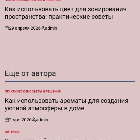
ОПУБЛИКОВАНО
В
Как использовать цвет для зонирования
пространства: практические советы
29 апреля 2026
admin
on
Запись
от
Еще от автора
ПРАКТИЧЕСКИЕ СОВЕТЫ И РЕШЕНИЯ
ОПУБЛИКОВАНО
В
Как использовать ароматы для создания
уютной атмосферы в доме
2 мая 2026
admin
on
Запись
от
ИНТЕРЬЕР
ОПУБЛИКОВАНО
В