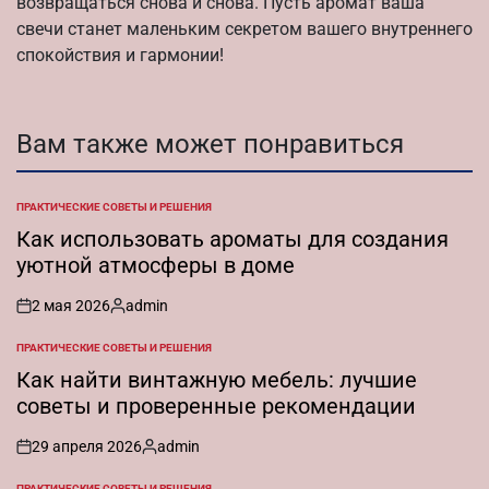
возвращаться снова и снова. Пусть аромат ваша
свечи станет маленьким секретом вашего внутреннего
спокойствия и гармонии!
Вам также может понравиться
ПРАКТИЧЕСКИЕ СОВЕТЫ И РЕШЕНИЯ
ОПУБЛИКОВАНО
В
Как использовать ароматы для создания
уютной атмосферы в доме
2 мая 2026
admin
on
Запись
от
ПРАКТИЧЕСКИЕ СОВЕТЫ И РЕШЕНИЯ
ОПУБЛИКОВАНО
В
Как найти винтажную мебель: лучшие
советы и проверенные рекомендации
29 апреля 2026
admin
on
Запись
от
ПРАКТИЧЕСКИЕ СОВЕТЫ И РЕШЕНИЯ