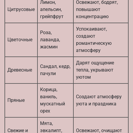
Лимон,
Освежают, бодрят,
Цитрусовые
апельсин,
повышают
грейпфрут
концентрацию
Успокаивают,
Роза,
создают
Цветочные
лаванда,
романтическую
жасмин
атмосферу
Дарят ощущение
Сандал, кедр,
Древесные
тепла, укрывают
пачули
уютом
Корица,
ваниль,
Создают атмосферу
Пряные
мускатный
уюта и праздника
орех
Мята,
Свежие и
эвкалипт,
Освежают, очищают