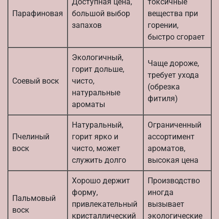
Доступная цена,
токсичные
Парафиновая
большой выбор
вещества при
запахов
горении,
быстро сгорает
Экологичный,
Чаще дороже,
горит дольше,
требует ухода
Соевый воск
чисто,
(обрезка
натуральные
фитиля)
ароматы
Натуральный,
Ограниченный
Пчелиный
горит ярко и
ассортимент
воск
чисто, может
ароматов,
служить долго
высокая цена
Хорошо держит
Производство
форму,
иногда
Пальмовый
привлекательный
вызывает
воск
кристаллический
экологические