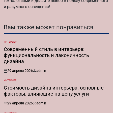
технологиями и делайте выбор в пользу современного
и разумного освещения!
Вам также может понравиться
ИНТЕРЬЕР
ОПУБЛИКОВАНО
В
Современный стиль в интерьере:
функциональность и лаконичность
дизайна
29 апреля 2026
admin
on
Запись
от
ИНТЕРЬЕР
ОПУБЛИКОВАНО
В
Стоимость дизайна интерьера: основные
факторы, влияющие на цену услуги
29 апреля 2026
admin
on
Запись
от
ИНТЕРЬЕР