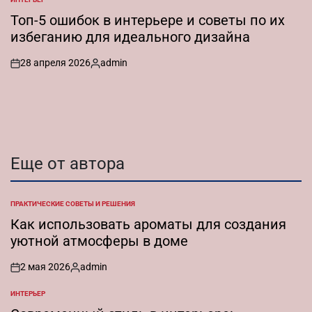
ОПУБЛИКОВАНО
В
Топ-5 ошибок в интерьере и советы по их
избеганию для идеального дизайна
28 апреля 2026
admin
on
Запись
от
Еще от автора
ПРАКТИЧЕСКИЕ СОВЕТЫ И РЕШЕНИЯ
ОПУБЛИКОВАНО
В
Как использовать ароматы для создания
уютной атмосферы в доме
2 мая 2026
admin
on
Запись
от
ИНТЕРЬЕР
ОПУБЛИКОВАНО
В