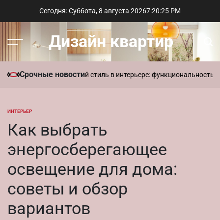
Перейти
Сегодня: Суббота, 8 августа 2026
7
:
20
:
27
PM
к
содержимому
Дизайн квартир
Меню
Пои
Срочные новости
 доме
Современный стиль в интерьере: функциональность и лакони
ИНТЕРЬЕР
ОПУБЛИКОВАНО
В
Как выбрать
энергосберегающее
освещение для дома:
советы и обзор
вариантов