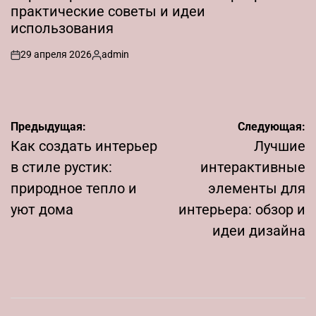
практические советы и идеи
использования
29 апреля 2026
admin
on
Запись
от
Навигация
Предыдущая:
Следующая:
по
Как создать интерьер
Лучшие
записям
в стиле рустик:
интерактивные
природное тепло и
элементы для
уют дома
интерьера: обзор и
идеи дизайна