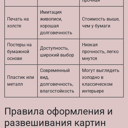
прочная
Имитация
Печать на
живописи,
Стоимость выше,
холсте
хорошая
чем у бумаги
долговечность
Постеры на
Низкая
Доступность,
бумажной
прочность, легко
широкий выбор
основе
мнутся
Современный
Могут выглядеть
Пластик или
вид,
холодно в
металл
долговечность,
классическом
влагостойкость
интерьере
Правила оформления и
развешивания картин