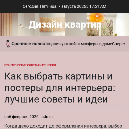
Перейти
Сегодня: Пятница, 7 августа 2026
5
:
17
:
52
AM
к
содержимому
Дизайн квартир
Меню
Пои
Срочные новости
ать ароматы для создания уютной атмосферы в доме
Современный с
ПРАКТИЧЕСКИЕ СОВЕТЫ И РЕШЕНИЯ
ОПУБЛИКОВАНО
В
Как выбрать картины и
постеры для интерьера:
лучшие советы и идеи
on
6 февраля 2026
admin
Когда дело доходит до оформления интерьера, выбор