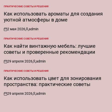
ПРАКТИЧЕСКИЕ СОВЕТЫ И РЕШЕНИЯ
ОПУБЛИКОВАНО
В
Как использовать ароматы для создания
уютной атмосферы в доме
2 мая 2026
admin
on
Запись
от
ПРАКТИЧЕСКИЕ СОВЕТЫ И РЕШЕНИЯ
ОПУБЛИКОВАНО
В
Как найти винтажную мебель: лучшие
советы и проверенные рекомендации
29 апреля 2026
admin
on
Запись
от
ПРАКТИЧЕСКИЕ СОВЕТЫ И РЕШЕНИЯ
ОПУБЛИКОВАНО
В
Как использовать цвет для зонирования
пространства: практические советы
29 апреля 2026
admin
on
Запись
от