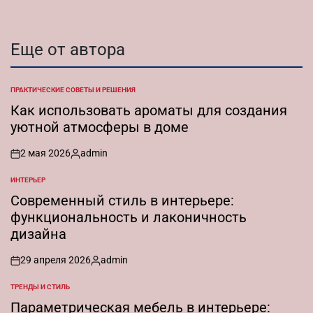
Еще от автора
ПРАКТИЧЕСКИЕ СОВЕТЫ И РЕШЕНИЯ
ОПУБЛИКОВАНО
В
Как использовать ароматы для создания
уютной атмосферы в доме
2 мая 2026
admin
on
Запись
от
ИНТЕРЬЕР
ОПУБЛИКОВАНО
В
Современный стиль в интерьере:
функциональность и лаконичность
дизайна
29 апреля 2026
admin
on
Запись
от
ТРЕНДЫ И СТИЛЬ
ОПУБЛИКОВАНО
В
Параметрическая мебель в интерьере: