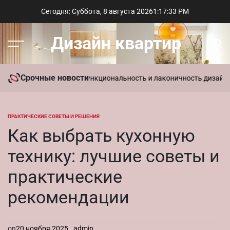
Перейти
Сегодня: Суббота, 8 августа 2026
1
:
17
:
34
PM
к
содержимому
Дизайн квартир
Меню
Пои
Срочные новости
ль в интерьере: функциональность и лаконичность дизайна
Параме
ПРАКТИЧЕСКИЕ СОВЕТЫ И РЕШЕНИЯ
ОПУБЛИКОВАНО
В
Как выбрать кухонную
технику: лучшие советы и
практические
рекомендации
on
20 ноября 2025
admin