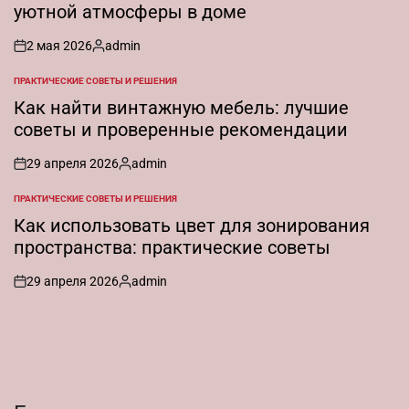
уютной атмосферы в доме
2 мая 2026
admin
on
Запись
от
ПРАКТИЧЕСКИЕ СОВЕТЫ И РЕШЕНИЯ
ОПУБЛИКОВАНО
В
Как найти винтажную мебель: лучшие
советы и проверенные рекомендации
29 апреля 2026
admin
on
Запись
от
ПРАКТИЧЕСКИЕ СОВЕТЫ И РЕШЕНИЯ
ОПУБЛИКОВАНО
В
Как использовать цвет для зонирования
пространства: практические советы
29 апреля 2026
admin
on
Запись
от