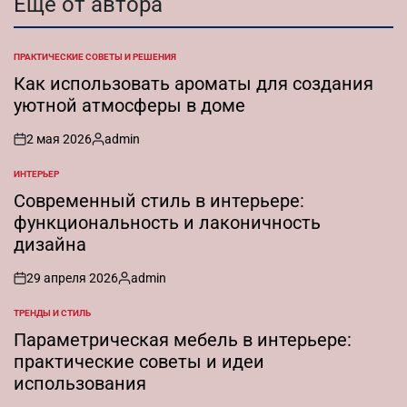
Еще от автора
ПРАКТИЧЕСКИЕ СОВЕТЫ И РЕШЕНИЯ
ОПУБЛИКОВАНО
В
Как использовать ароматы для создания
уютной атмосферы в доме
2 мая 2026
admin
on
Запись
от
ИНТЕРЬЕР
ОПУБЛИКОВАНО
В
Современный стиль в интерьере:
функциональность и лаконичность
дизайна
29 апреля 2026
admin
on
Запись
от
ТРЕНДЫ И СТИЛЬ
ОПУБЛИКОВАНО
В
Параметрическая мебель в интерьере:
практические советы и идеи
использования