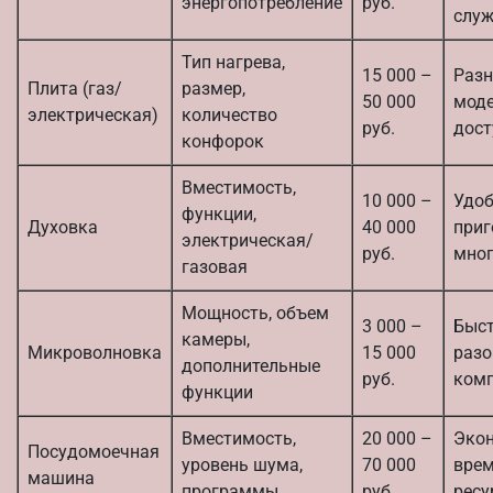
энергопотребление
руб.
слу
Тип нагрева,
15 000 –
Разн
Плита (газ/
размер,
50 000
моде
электрическая)
количество
руб.
дост
конфорок
Вместимость,
10 000 –
Удоб
функции,
Духовка
40 000
приг
электрическая/
руб.
мног
газовая
Мощность, объем
3 000 –
Быс
камеры,
Микроволновка
15 000
разо
дополнительные
руб.
комп
функции
Вместимость,
20 000 –
Эко
Посудомоечная
уровень шума,
70 000
врем
машина
программы
руб.
ресу