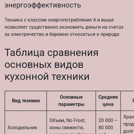
энергоэффективность
Техника с классом энергопотребления A и выше
позволяет существенно экономить деньги на счетах
за электричество и бережно относиться к природе.
Таблица сравнения
основных видов
кухонной техники
Основные
Средняя
Вид техники
параметры
цена
Хран
Объем, No Frost,
20 000 –
прод
Холодильник
зоны свежести,
80 000
долг