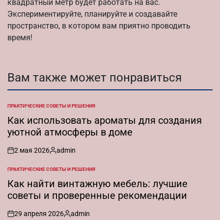
квадратный метр будет работать на вас.
Экспериментируйте, планируйте и создавайте
пространство, в котором вам приятно проводить
время!
Вам также может понравиться
ПРАКТИЧЕСКИЕ СОВЕТЫ И РЕШЕНИЯ
ОПУБЛИКОВАНО
В
Как использовать ароматы для создания
уютной атмосферы в доме
2 мая 2026
admin
on
Запись
от
ПРАКТИЧЕСКИЕ СОВЕТЫ И РЕШЕНИЯ
ОПУБЛИКОВАНО
В
Как найти винтажную мебель: лучшие
советы и проверенные рекомендации
29 апреля 2026
admin
on
Запись