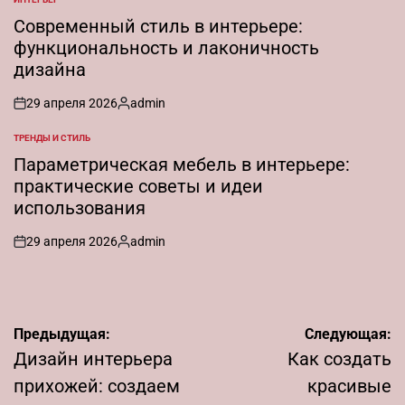
ОПУБЛИКОВАНО
В
Современный стиль в интерьере:
функциональность и лаконичность
дизайна
29 апреля 2026
admin
on
Запись
от
ТРЕНДЫ И СТИЛЬ
ОПУБЛИКОВАНО
В
Параметрическая мебель в интерьере:
практические советы и идеи
использования
29 апреля 2026
admin
on
Запись
от
Навигация
Предыдущая:
Следующая:
по
Дизайн интерьера
Как создать
записям
прихожей: создаем
красивые