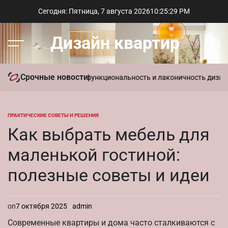
Перейти
Сегодня: Пятница, 7 августа 2026
10
:
25
:
30
PM
к
содержимому
Дизайн квартир
Меню
Пои
Срочные новости
стиль в интерьере: функциональность и лаконичность дизайна
Пар
ПРАКТИЧЕСКИЕ СОВЕТЫ И РЕШЕНИЯ
ОПУБЛИКОВАНО
В
Как выбрать мебель для
маленькой гостиной:
полезные советы и идеи
on
7 октября 2025
admin
Современные квартиры и дома часто сталкиваются с