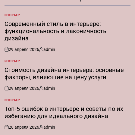
ИНТЕРЬЕР
ОПУБЛИКОВАНО
В
Современный стиль в интерьере:
функциональность и лаконичность
дизайна
29 апреля 2026
admin
on
Запись
от
ИНТЕРЬЕР
ОПУБЛИКОВАНО
В
Стоимость дизайна интерьера: основные
факторы, влияющие на цену услуги
29 апреля 2026
admin
on
Запись
от
ИНТЕРЬЕР
ОПУБЛИКОВАНО
В
Топ-5 ошибок в интерьере и советы по их
избеганию для идеального дизайна
28 апреля 2026
admin
on
Запись