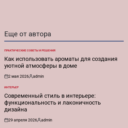
от
Еще от автора
ПРАКТИЧЕСКИЕ СОВЕТЫ И РЕШЕНИЯ
ОПУБЛИКОВАНО
В
Как использовать ароматы для создания
уютной атмосферы в доме
2 мая 2026
admin
on
Запись
от
ИНТЕРЬЕР
ОПУБЛИКОВАНО
В
Современный стиль в интерьере:
функциональность и лаконичность
дизайна
29 апреля 2026
admin
on
Запись