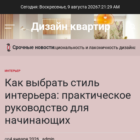
Перейти
Сегодня: Воскресенье, 9 августа 2026
7
:
21
:
30
AM
к
содержимому
Дизайн квартир
Меню
Пои
Срочные новости
ь в интерьере: функциональность и лаконичность дизайна
Парамет
ИНТЕРЬЕР
ОПУБЛИКОВАНО
В
Как выбрать стиль
интерьера: практическое
руководство для
начинающих
on
4 января 2026
admin