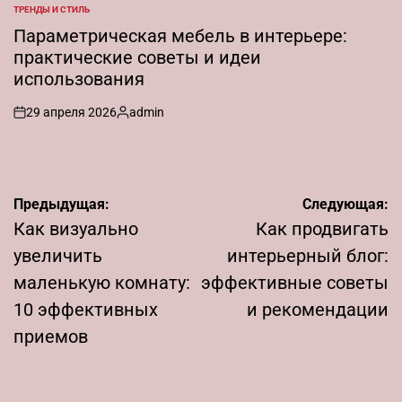
от
ТРЕНДЫ И СТИЛЬ
ОПУБЛИКОВАНО
В
Параметрическая мебель в интерьере:
практические советы и идеи
использования
29 апреля 2026
admin
on
Запись
от
Навигация
Предыдущая:
Следующая:
по
Как визуально
Как продвигать
записям
увеличить
интерьерный блог:
маленькую комнату:
эффективные советы
10 эффективных
и рекомендации
приемов