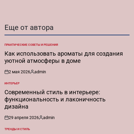
Еще от автора
ПРАКТИЧЕСКИЕ СОВЕТЫ И РЕШЕНИЯ
ОПУБЛИКОВАНО
В
Как использовать ароматы для создания
уютной атмосферы в доме
2 мая 2026
admin
on
Запись
от
ИНТЕРЬЕР
ОПУБЛИКОВАНО
В
Современный стиль в интерьере:
функциональность и лаконичность
дизайна
29 апреля 2026
admin
on
Запись
от
ТРЕНДЫ И СТИЛЬ
ОПУБЛИКОВАНО