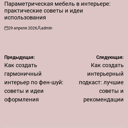
В
Параметрическая мебель в интерьере:
практические советы и идеи
использования
29 апреля 2026
admin
on
Запись
от
Навигация
Предыдущая:
Следующая:
по
Как создать
Как создать
записям
гармоничный
интерьерный
интерьер по фен-шуй:
подкаст: лучшие
советы и идеи
советы и
оформления
рекомендации