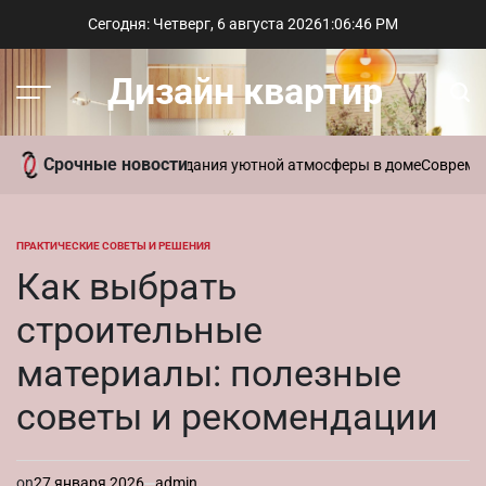
Перейти
Сегодня: Четверг, 6 августа 2026
1
:
06
:
47
PM
к
содержимому
Дизайн квартир
Меню
Пои
Срочные новости
ь ароматы для создания уютной атмосферы в доме
Современный ст
ПРАКТИЧЕСКИЕ СОВЕТЫ И РЕШЕНИЯ
ОПУБЛИКОВАНО
В
Как выбрать
строительные
материалы: полезные
советы и рекомендации
on
27 января 2026
admin