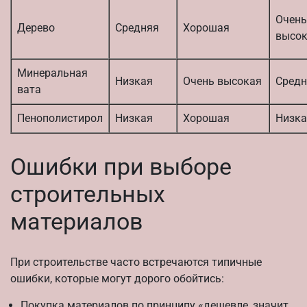
Очень
Дерево
Средняя
Хорошая
высо
Минеральная
Низкая
Очень высокая
Средн
вата
Пенополистирол
Низкая
Хорошая
Низка
Ошибки при выборе
строительных
материалов
При строительстве часто встречаются типичные
ошибки, которые могут дорого обойтись:
Покупка материалов по принципу «дешевле, значит