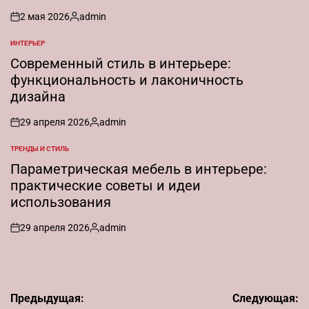
2 мая 2026
admin
on
Запись
от
ИНТЕРЬЕР
ОПУБЛИКОВАНО
В
Современный стиль в интерьере:
функциональность и лаконичность
дизайна
29 апреля 2026
admin
on
Запись
от
ТРЕНДЫ И СТИЛЬ
ОПУБЛИКОВАНО
В
Параметрическая мебель в интерьере:
практические советы и идеи
использования
29 апреля 2026
admin
on
Запись
от
Навигация
Предыдущая:
Следующая: