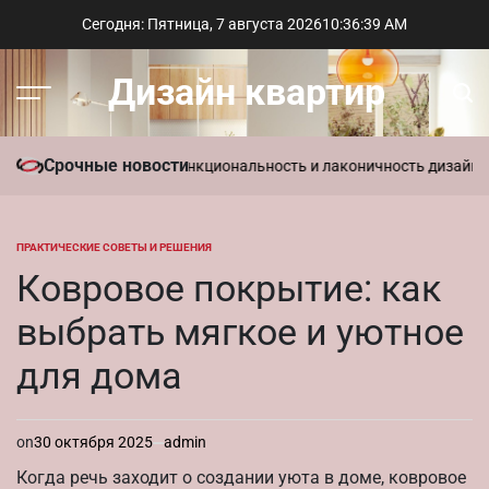
Перейти
Сегодня: Пятница, 7 августа 2026
10
:
36
:
40
AM
к
содержимому
Дизайн квартир
Меню
Пои
Срочные новости
ь в интерьере: функциональность и лаконичность дизайна
Парамет
ПРАКТИЧЕСКИЕ СОВЕТЫ И РЕШЕНИЯ
ОПУБЛИКОВАНО
В
Ковровое покрытие: как
выбрать мягкое и уютное
для дома
on
30 октября 2025
admin
Когда речь заходит о создании уюта в доме, ковровое