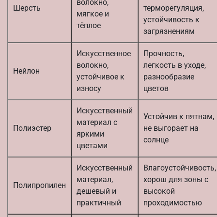
волокно,
Шерсть
терморегуляция,
мягкое и
устойчивость к
тёплое
загрязнениям
Искусственное
Прочность,
волокно,
легкость в уходе,
Нейлон
устойчивое к
разнообразие
износу
цветов
Искусственный
Устойчив к пятнам,
материал с
Полиэстер
не выгорает на
яркими
солнце
цветами
Искусственный
Влагоустойчивость,
материал,
хорош для зоны с
Полипропилен
дешевый и
высокой
практичный
проходимостью