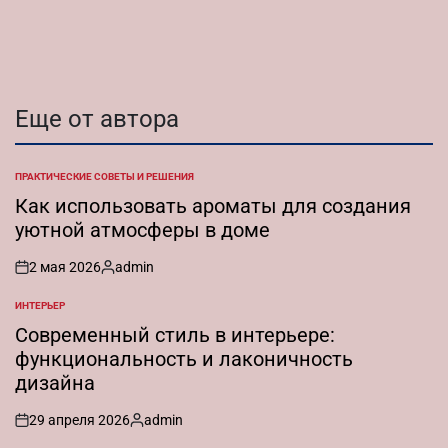
от
Еще от автора
ПРАКТИЧЕСКИЕ СОВЕТЫ И РЕШЕНИЯ
ОПУБЛИКОВАНО
В
Как использовать ароматы для создания
уютной атмосферы в доме
2 мая 2026
admin
on
Запись
от
ИНТЕРЬЕР
ОПУБЛИКОВАНО
В
Современный стиль в интерьере:
функциональность и лаконичность
дизайна
29 апреля 2026
admin
on
Запись