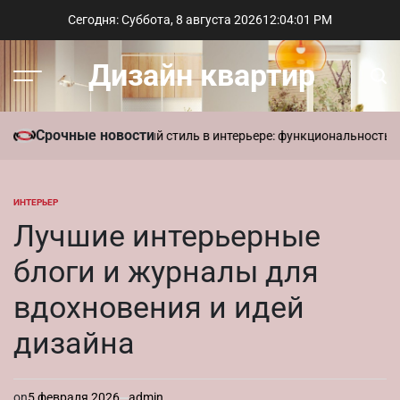
Перейти
Сегодня: Суббота, 8 августа 2026
12
:
04
:
02
PM
к
содержимому
Дизайн квартир
Меню
Пои
Срочные новости
ы в доме
Современный стиль в интерьере: функциональность и лак
ИНТЕРЬЕР
ОПУБЛИКОВАНО
В
Лучшие интерьерные
блоги и журналы для
вдохновения и идей
дизайна
on
5 февраля 2026
admin