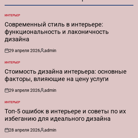
ИНТЕРЬЕР
ОПУБЛИКОВАНО
В
Современный стиль в интерьере:
функциональность и лаконичность
дизайна
29 апреля 2026
admin
on
Запись
от
ИНТЕРЬЕР
ОПУБЛИКОВАНО
В
Стоимость дизайна интерьера: основные
факторы, влияющие на цену услуги
29 апреля 2026
admin
on
Запись
от
ИНТЕРЬЕР
ОПУБЛИКОВАНО
В
Топ-5 ошибок в интерьере и советы по их
избеганию для идеального дизайна
28 апреля 2026
admin
on
Запись