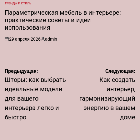
от
ТРЕНДЫ И СТИЛЬ
ОПУБЛИКОВАНО
В
Параметрическая мебель в интерьере:
практические советы и идеи
использования
29 апреля 2026
admin
on
Запись
от
Навигация
Предыдущая:
Следующая:
по
Шторы: как выбрать
Как создать
записям
идеальные модели
интерьер,
для вашего
гармонизирующий
интерьера легко и
энергию в вашем
быстро
доме