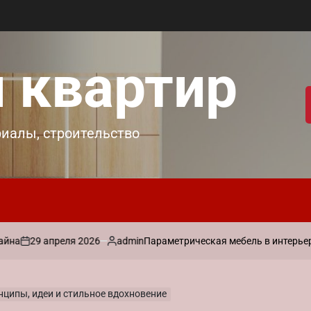
 квартир
риалы, строительство
апреля 2026
admin
Параметрическая мебель в интерьере: практи
Запись
от
нципы, идеи и стильное вдохновение