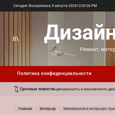
Перейти
Сегодня: Воскресенье, 9 августа 2026
12
:
03
:
28
PM
к
содержимому
Дизайн
Вне
Ремонт, мате
холста
Политика конфиденциальности
Срочные новости
29 
иль в интерьере: функциональность и лаконичность дизайна
on
Главная
Интерьер
Минимализм в интерьере: при