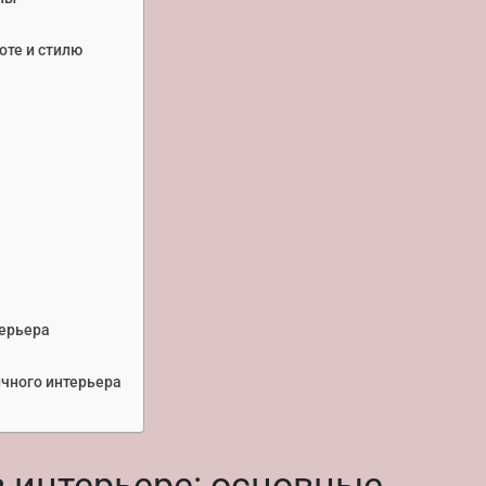
оте и стилю
а
ерьера
чного интерьера
 интерьере: основные