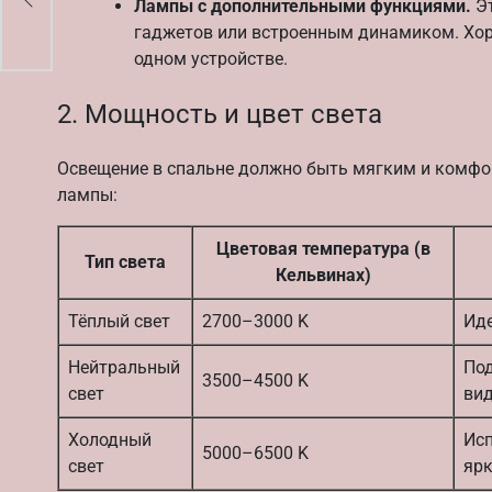
Лампы с дополнительными функциями.
Эт
гаджетов или встроенным динамиком. Хор
одном устройстве.
2. Мощность и цвет света
Освещение в спальне должно быть мягким и комфо
лампы:
Цветовая температура (в
Тип света
Кельвинах)
Тёплый свет
2700–3000 K
Иде
Нейтральный
Под
3500–4500 K
свет
ви
Холодный
Исп
5000–6500 K
свет
ярк