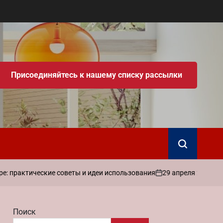
Присоединяйтесь к нашему списку рассылки
Поиск
29 апреля 2026
admin
ические советы и идеи использования
Ка
on
Запись
от
Поиск