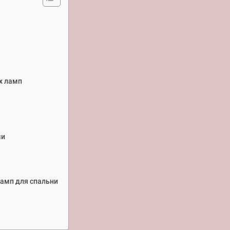
х ламп
ми
амп для спальни