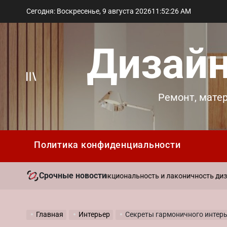
Перейти
Сегодня: Воскресенье, 9 августа 2026
11
:
52
:
28
AM
к
содержимому
Дизайн
Вне
Ремонт, мате
холста
Политика конфиденциальности
Срочные новости
2
стиль в интерьере: функциональность и лаконичность дизайна
on
Главная
Интерьер
Секреты гармоничного интерьера: