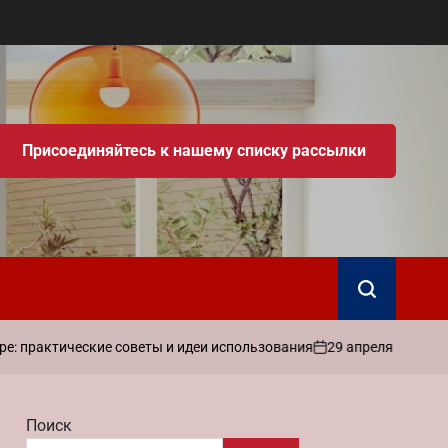
Присоединяйтесь к нашему списку рассылки
Поиск
29 апреля 2026
admin
тические советы и идеи использования
Ка
on
Запись
от
Поиск