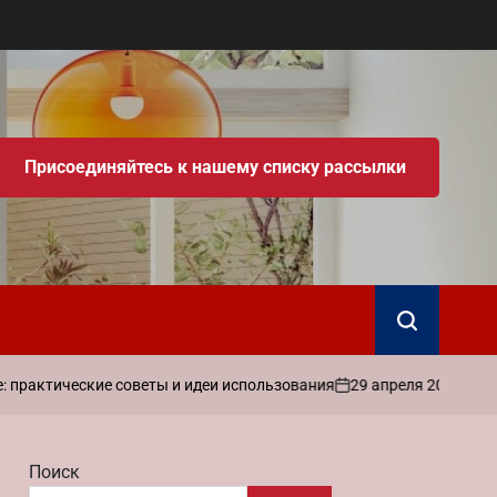
Присоединяйтесь к нашему списку рассылки
Поиск
29 апреля 2026
admin
еские советы и идеи использования
Как н
on
Запись
от
Поиск