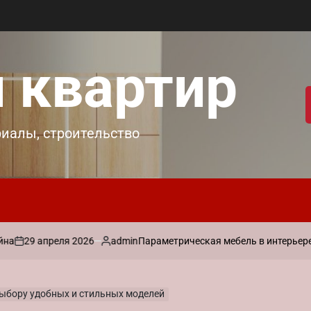
 квартир
риалы, строительство
преля 2026
admin
Параметрическая мебель в интерьере: практич
Запись
от
 выбору удобных и стильных моделей