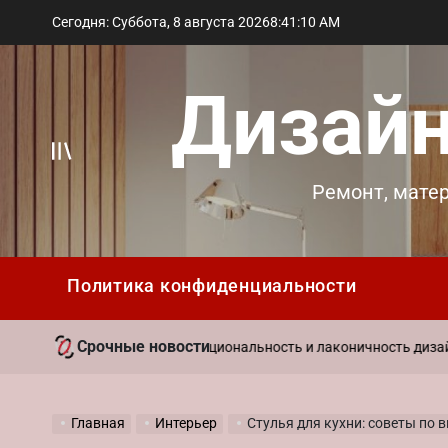
Перейти
Сегодня: Суббота, 8 августа 2026
8
:
41
:
11
AM
к
содержимому
Дизайн
Вне
Ремонт, мате
холста
Политика конфиденциальности
Срочные новости
29 а
ль в интерьере: функциональность и лаконичность дизайна
on
Главная
Интерьер
Стулья для кухни: советы по