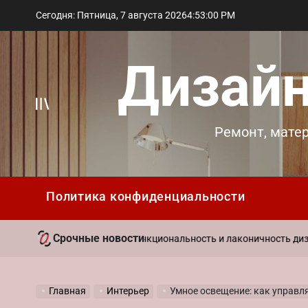
Перейти
Сегодня: Пятница, 7 августа 2026
4
:
53
:
02
PM
к
содержимому
Дизайн
Вне
Ремонт, мате
холста
Политика конфиденциальности
Срочные новости
29
стиль в интерьере: функциональность и лаконичность дизайна
on
Главная
Интерьер
Умное освещение: как управлят