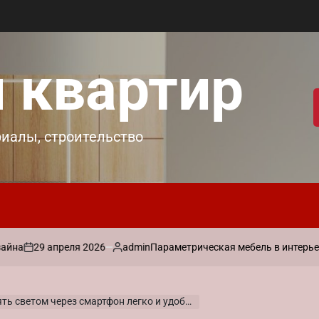
 квартир
риалы, строительство
 апреля 2026
admin
Параметрическая мебель в интерьере: практ
Запись
от
ь светом через смартфон легко и удобно