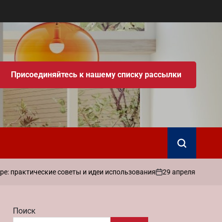
Присоединяйтесь к нашему списку рассылки
Поиск
29 апреля 2026
admin
ические советы и идеи использования
Ка
on
Запись
от
Поиск