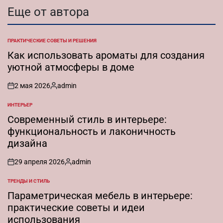
Еще от автора
ПРАКТИЧЕСКИЕ СОВЕТЫ И РЕШЕНИЯ
ОПУБЛИКОВАНО
В
Как использовать ароматы для создания
уютной атмосферы в доме
2 мая 2026
admin
on
Запись
от
ИНТЕРЬЕР
ОПУБЛИКОВАНО
В
Современный стиль в интерьере:
функциональность и лаконичность
дизайна
29 апреля 2026
admin
on
Запись
от
ТРЕНДЫ И СТИЛЬ
ОПУБЛИКОВАНО
В
Параметрическая мебель в интерьере:
практические советы и идеи
использования