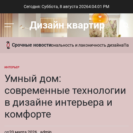
Перейти
Сегодня: Суббота, 8 августа 2026
4
:
04
:
02
PM
к
содержимому
Дизайн квартир
Меню
Пои
Срочные новости
 интерьере: функциональность и лаконичность дизайна
Параметриче
ИНТЕРЬЕР
ОПУБЛИКОВАНО
В
Умный дом:
современные технологии
в дизайне интерьера и
комфорте
on
20 марта 2026
admin