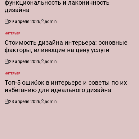
функциональность и лаконичность
дизайна
29 апреля 2026
admin
on
Запись
от
ИНТЕРЬЕР
ОПУБЛИКОВАНО
В
Стоимость дизайна интерьера: основные
факторы, влияющие на цену услуги
29 апреля 2026
admin
on
Запись
от
ИНТЕРЬЕР
ОПУБЛИКОВАНО
В
Топ-5 ошибок в интерьере и советы по их
избеганию для идеального дизайна
28 апреля 2026
admin
on
Запись
от