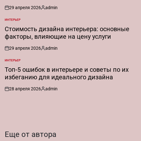
29 апреля 2026
admin
on
Запись
от
ИНТЕРЬЕР
ОПУБЛИКОВАНО
В
Стоимость дизайна интерьера: основные
факторы, влияющие на цену услуги
29 апреля 2026
admin
on
Запись
от
ИНТЕРЬЕР
ОПУБЛИКОВАНО
В
Топ-5 ошибок в интерьере и советы по их
избеганию для идеального дизайна
28 апреля 2026
admin
on
Запись
от
Еще от автора