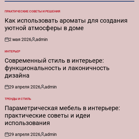
ПРАКТИЧЕСКИЕ СОВЕТЫ И РЕШЕНИЯ
ОПУБЛИКОВАНО
В
Как использовать ароматы для создания
уютной атмосферы в доме
2 мая 2026
admin
on
Запись
от
ИНТЕРЬЕР
ОПУБЛИКОВАНО
В
Современный стиль в интерьере:
функциональность и лаконичность
дизайна
29 апреля 2026
admin
on
Запись
от
ТРЕНДЫ И СТИЛЬ
ОПУБЛИКОВАНО
В
Параметрическая мебель в интерьере:
практические советы и идеи
использования
29 апреля 2026
admin
on
Запись