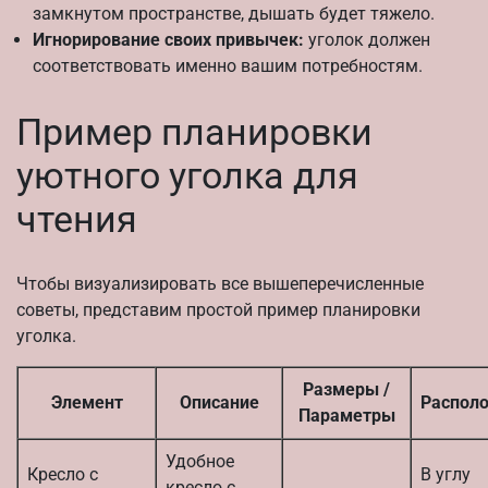
замкнутом пространстве, дышать будет тяжело.
Игнорирование своих привычек:
уголок должен
соответствовать именно вашим потребностям.
Пример планировки
уютного уголка для
чтения
Чтобы визуализировать все вышеперечисленные
советы, представим простой пример планировки
уголка.
Размеры /
Элемент
Описание
Распол
Параметры
Удобное
Кресло с
В углу
кресло с