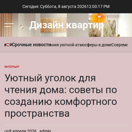
Перейти
Сегодня: Суббота, 8 августа 2026
12
:
00
:
18
PM
к
содержимому
Дизайн квартир
Меню
Пои
Срочные новости
 ароматы для создания уютной атмосферы в доме
Современный сти
ИНТЕРЬЕР
ОПУБЛИКОВАНО
В
Уютный уголок для
чтения дома: советы по
созданию комфортного
пространства
on
8 апреля 2026
admin