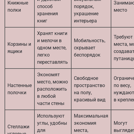
Книжные
Занима
способ
порядок,
полки
место
хранения
украшение
книг
интерьера
Хранят книги
Требуют
и мелочи в
Мобильность,
Корзины и
места, м
одном месте,
скрывает
ящики
создава
легко
беспорядок
путаниц
переставлять
Экономят
Свободное
Огранич
место, можно
Настенные
пространство
по весу,
расположить
полочки
на полу,
нуждают
в любой
красивый вид
в крепле
части стены
Используют
Максимальная
углы, удобны
экономия
Могут
Стеллажи
для
места,
выгляде
угловые