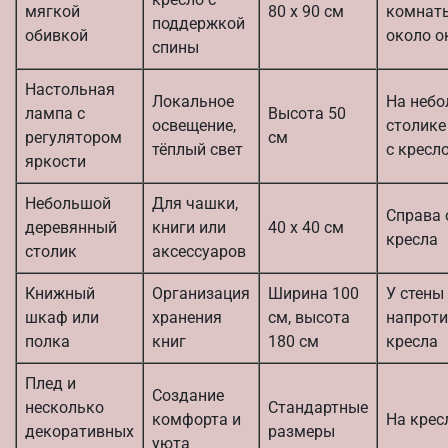
мягкой
80 х 90 см
комнат
поддержкой
обивкой
около о
спины
Настольная
Локальное
На неб
лампа с
Высота 50
освещение,
столике
регулятором
см
тёплый свет
с кресл
яркости
Небольшой
Для чашки,
Справа 
деревянный
книги или
40 х 40 см
кресла
столик
аксессуаров
Книжный
Организация
Ширина 100
У стены
шкаф или
хранения
см, высота
напрот
полка
книг
180 см
кресла
Плед и
Создание
несколько
Стандартные
комфорта и
На крес
декоративных
размеры
уюта