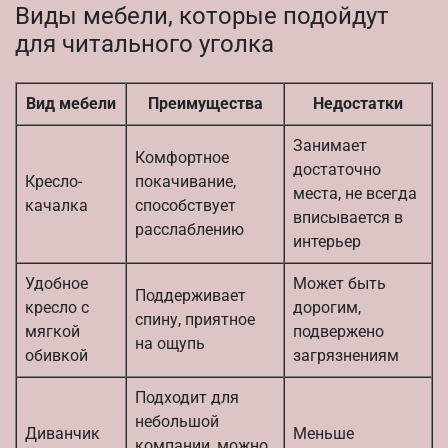
Виды мебели, которые подойдут
для читального уголка
Вид мебели
Преимущества
Недостатки
Занимает
Комфортное
достаточно
Кресло-
покачивание,
места, не всегда
качалка
способствует
вписывается в
расслаблению
интерьер
Удобное
Может быть
Поддерживает
кресло с
дорогим,
спину, приятное
мягкой
подвержено
на ощупь
обивкой
загрязнениям
Подходит для
небольшой
Диванчик
Меньше
компании, можно