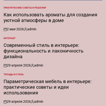
ПРАКТИЧЕСКИЕ СОВЕТЫ И РЕШЕНИЯ
ОПУБЛИКОВАНО
В
Как использовать ароматы для создания
уютной атмосферы в доме
2 мая 2026
admin
on
Запись
от
ИНТЕРЬЕР
ОПУБЛИКОВАНО
В
Современный стиль в интерьере:
функциональность и лаконичность
дизайна
29 апреля 2026
admin
on
Запись
от
ТРЕНДЫ И СТИЛЬ
ОПУБЛИКОВАНО
В
Параметрическая мебель в интерьере:
практические советы и идеи
использования
29 апреля 2026
admin
on
Запись