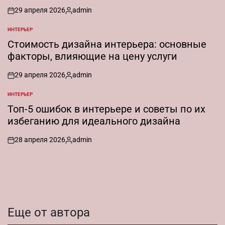
29 апреля 2026
admin
on
Запись
от
ИНТЕРЬЕР
ОПУБЛИКОВАНО
В
Стоимость дизайна интерьера: основные
факторы, влияющие на цену услуги
29 апреля 2026
admin
on
Запись
от
ИНТЕРЬЕР
ОПУБЛИКОВАНО
В
Топ-5 ошибок в интерьере и советы по их
избеганию для идеального дизайна
28 апреля 2026
admin
on
Запись
от
Еще от автора