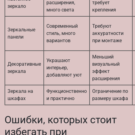
расширения,
требует
зеркало
много света
крепления
Современный
Требуют
Зеркальные
стиль, много
аккуратности
панели
вариантов
при монтаже
Меньший
Украшают
Декоративные
визуальный
интерьер,
зеркала
эффект
добавляют уют
расширения
Зеркала на
Функционственно
Ограничение по
шкафах
и практично
размеру шкафа
Ошибки, которых стоит
избегать при