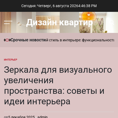
Перейти
Сегодня: Четверг, 6 августа 2026
4
:
46
:
39
PM
к
содержимому
Дизайн квартир
Меню
Пои
Срочные новости
в доме
Современный стиль в интерьере: функциональность и лакон
ИНТЕРЬЕР
ОПУБЛИКОВАНО
В
Зеркала для визуального
увеличения
пространства: советы и
идеи интерьера
on
5 декабря 2025
admin