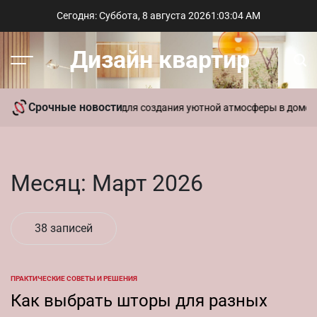
Перейти
Сегодня: Суббота, 8 августа 2026
1
:
03
:
04
AM
к
содержимому
Дизайн квартир
Меню
Пои
Срочные новости
 использовать ароматы для создания уютной атмосферы в доме
Со
Месяц:
Март 2026
38 записей
ПРАКТИЧЕСКИЕ СОВЕТЫ И РЕШЕНИЯ
ОПУБЛИКОВАНО
В
Как выбрать шторы для разных