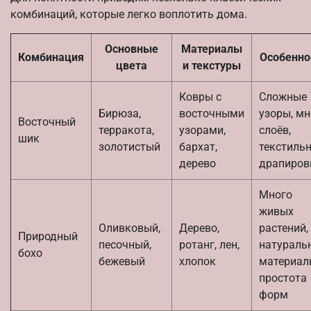
комбинаций, которые легко воплотить дома.
Основные
Материалы
Комбинация
Особенно
цвета
и текстуры
Ковры с
Сложные
Бирюза,
восточными
узоры, мн
Восточный
терракота,
узорами,
слоёв,
шик
золотистый
бархат,
текстиль
дерево
драпиров
Много
живых
Оливковый,
Дерево,
растений,
Природный
песочный,
ротанг, лен,
натураль
бохо
бежевый
хлопок
материал
простота
форм