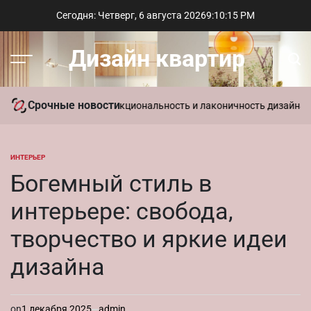
Перейти
Сегодня: Четверг, 6 августа 2026
9
:
10
:
16
PM
к
содержимому
Дизайн квартир
Меню
Пои
Срочные новости
ь в интерьере: функциональность и лаконичность дизайна
Парамет
ИНТЕРЬЕР
ОПУБЛИКОВАНО
В
Богемный стиль в
интерьере: свобода,
творчество и яркие идеи
дизайна
on
1 декабря 2025
admin