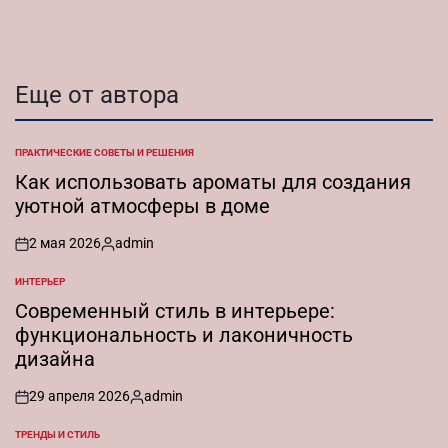
Еще от автора
ПРАКТИЧЕСКИЕ СОВЕТЫ И РЕШЕНИЯ
ОПУБЛИКОВАНО
В
Как использовать ароматы для создания
уютной атмосферы в доме
2 мая 2026
admin
on
Запись
от
ИНТЕРЬЕР
ОПУБЛИКОВАНО
В
Современный стиль в интерьере:
функциональность и лаконичность
дизайна
29 апреля 2026
admin
on
Запись
от
ТРЕНДЫ И СТИЛЬ
ОПУБЛИКОВАНО