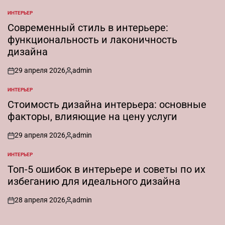
ИНТЕРЬЕР
ОПУБЛИКОВАНО
В
Современный стиль в интерьере:
функциональность и лаконичность
дизайна
29 апреля 2026
admin
on
Запись
от
ИНТЕРЬЕР
ОПУБЛИКОВАНО
В
Стоимость дизайна интерьера: основные
факторы, влияющие на цену услуги
29 апреля 2026
admin
on
Запись
от
ИНТЕРЬЕР
ОПУБЛИКОВАНО
В
Топ-5 ошибок в интерьере и советы по их
избеганию для идеального дизайна
28 апреля 2026
admin
on
Запись
от