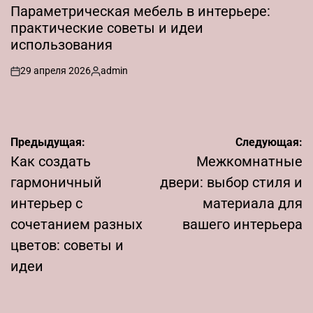
В
Параметрическая мебель в интерьере:
практические советы и идеи
использования
29 апреля 2026
admin
on
Запись
от
Навигация
Предыдущая:
Следующая:
по
Как создать
Межкомнатные
записям
гармоничный
двери: выбор стиля и
интерьер с
материала для
сочетанием разных
вашего интерьера
цветов: советы и
идеи