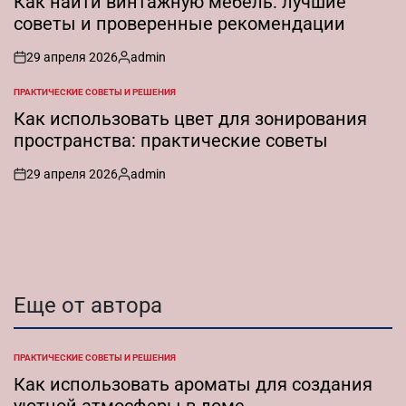
Как найти винтажную мебель: лучшие
советы и проверенные рекомендации
29 апреля 2026
admin
on
Запись
от
ПРАКТИЧЕСКИЕ СОВЕТЫ И РЕШЕНИЯ
ОПУБЛИКОВАНО
В
Как использовать цвет для зонирования
пространства: практические советы
29 апреля 2026
admin
on
Запись
от
Еще от автора
ПРАКТИЧЕСКИЕ СОВЕТЫ И РЕШЕНИЯ
ОПУБЛИКОВАНО
В
Как использовать ароматы для создания
уютной атмосферы в доме