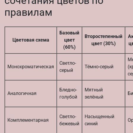
сочетания цветов по
правилам
Базовый
Второстепенный
А
Цветовая схема
цвет
цвет (30%)
ц
(60%)
М
Светло-
Монохроматическая
Тёмно-серый
(х
серый
се
Бледно-
Мятный
Аналогичная
Б
голубой
зелёный
Светло-
Насыщенный
Комплементарная
О
бежевый
синий