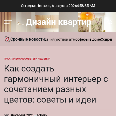
Перейти
Сегодня: Четверг, 6 августа 2026
4
:
58
:
36
AM
к
содержимому
Дизайн квартир
Меню
Пои
Срочные новости
ь ароматы для создания уютной атмосферы в доме
Современный ст
ПРАКТИЧЕСКИЕ СОВЕТЫ И РЕШЕНИЯ
ОПУБЛИКОВАНО
В
Как создать
гармоничный интерьер с
сочетанием разных
цветов: советы и идеи
on
1 декабря 2025
admin