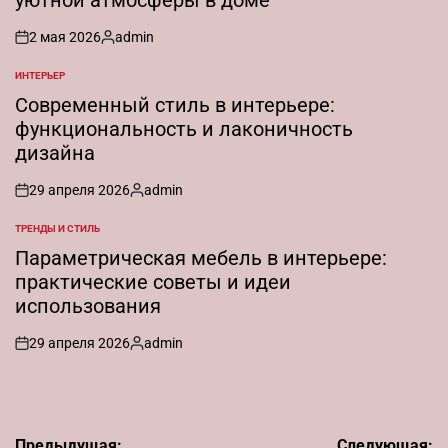
2 мая 2026
admin
on
Запись
от
ИНТЕРЬЕР
ОПУБЛИКОВАНО
В
Современный стиль в интерьере:
функциональность и лаконичность
дизайна
29 апреля 2026
admin
on
Запись
от
ТРЕНДЫ И СТИЛЬ
ОПУБЛИКОВАНО
В
Параметрическая мебель в интерьере:
практические советы и идеи
использования
29 апреля 2026
admin
on
Запись
от
Навигация
Предыдущая:
Следующая: