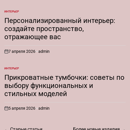
ИНТЕРЬЕР
ОПУБЛИКОВАНО
В
Персонализированный интерьер:
создайте пространство,
отражающее вас
7 апреля 2026
admin
on
ИНТЕРЬЕР
ОПУБЛИКОВАНО
В
Прикроватные тумбочки: советы по
выбору функциональных и
стильных моделей
5 апреля 2026
admin
on
Навигация
←
Старые статьи
Более новые изделия
→