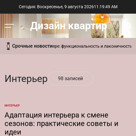
Перейти
Сегодня: Воскресенье, 9 августа 2026
11
:
19
:
49
AM
к
содержимому
Дизайн квартир
Меню
Пои
Срочные новости
еменный стиль в интерьере: функциональность и лаконичность ди
Интерьер
98 записей
ИНТЕРЬЕР
ОПУБЛИКОВАНО
В
Адаптация интерьера к смене
сезонов: практические советы и
идеи