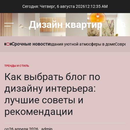
Перейти
Сегодня: Четверг, 6 августа 2026
12
:
12
:
36
AM
к
содержимому
Дизайн квартир
Меню
Пои
Срочные новости
вать ароматы для создания уютной атмосферы в доме
Современный 
ТРЕНДЫ И СТИЛЬ
ОПУБЛИКОВАНО
В
Как выбрать блог по
дизайну интерьера:
лучшие советы и
рекомендации
on
26 апреля 2026
admin