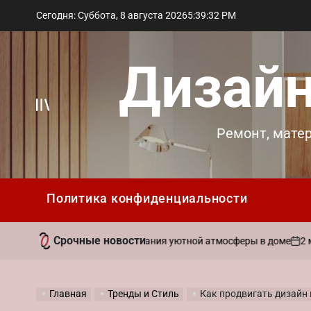
Перейти
Сегодня: Суббота, 8 августа 2026
5
:
39
:
34
PM
к
содержимому
Дизайн
Вне
Ремонт, мате
холста
Политика конфиденциальности
Срочные новости
2 мая 2026
вать ароматы для создания уютной атмосферы в доме
on
Главная
Тренды и Стиль
Как продвигать дизайн и