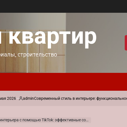
 квартир
риалы, строительство
admin
Современный стиль в интерьере: функциональность и ла
Запись
от
нтерьера с помощью TikTok: эффективные советы