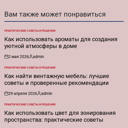
Вам также может понравиться
ПРАКТИЧЕСКИЕ СОВЕТЫ И РЕШЕНИЯ
ОПУБЛИКОВАНО
В
Как использовать ароматы для создания
уютной атмосферы в доме
2 мая 2026
admin
on
Запись
от
ПРАКТИЧЕСКИЕ СОВЕТЫ И РЕШЕНИЯ
ОПУБЛИКОВАНО
В
Как найти винтажную мебель: лучшие
советы и проверенные рекомендации
29 апреля 2026
admin
on
Запись
от
ПРАКТИЧЕСКИЕ СОВЕТЫ И РЕШЕНИЯ
ОПУБЛИКОВАНО
В
Как использовать цвет для зонирования
пространства: практические советы