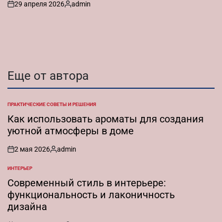
29 апреля 2026
admin
on
Запись
от
Еще от автора
ПРАКТИЧЕСКИЕ СОВЕТЫ И РЕШЕНИЯ
ОПУБЛИКОВАНО
В
Как использовать ароматы для создания
уютной атмосферы в доме
2 мая 2026
admin
on
Запись
от
ИНТЕРЬЕР
ОПУБЛИКОВАНО
В
Современный стиль в интерьере:
функциональность и лаконичность
дизайна