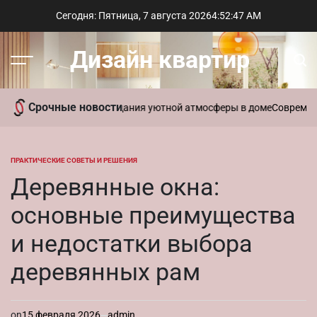
Перейти
Сегодня: Пятница, 7 августа 2026
4
:
52
:
48
AM
к
содержимому
Дизайн квартир
Меню
Пои
Срочные новости
ь ароматы для создания уютной атмосферы в доме
Современный сти
ПРАКТИЧЕСКИЕ СОВЕТЫ И РЕШЕНИЯ
ОПУБЛИКОВАНО
В
Деревянные окна:
основные преимущества
и недостатки выбора
деревянных рам
on
15 февраля 2026
admin