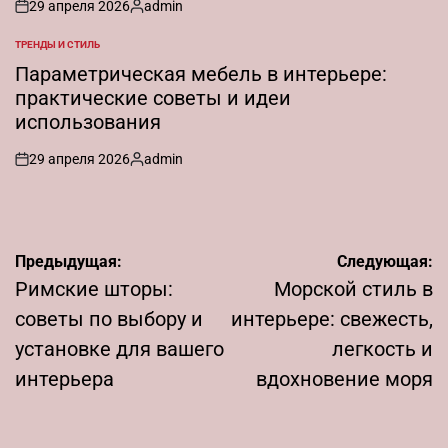
29 апреля 2026
admin
on
Запись
от
ТРЕНДЫ И СТИЛЬ
ОПУБЛИКОВАНО
В
Параметрическая мебель в интерьере:
практические советы и идеи
использования
29 апреля 2026
admin
on
Запись
от
Навигация
Предыдущая:
Следующая:
по
Римские шторы:
Морской стиль в
записям
советы по выбору и
интерьере: свежесть,
установке для вашего
легкость и
интерьера
вдохновение моря