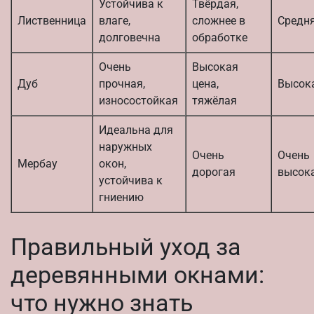
Устойчива к
Твёрдая,
Лиственница
влаге,
сложнее в
Средн
долговечна
обработке
Очень
Высокая
Дуб
прочная,
цена,
Высок
износостойкая
тяжёлая
Идеальна для
наружных
Очень
Очень
Мербау
окон,
дорогая
высок
устойчива к
гниению
Правильный уход за
деревянными окнами:
что нужно знать