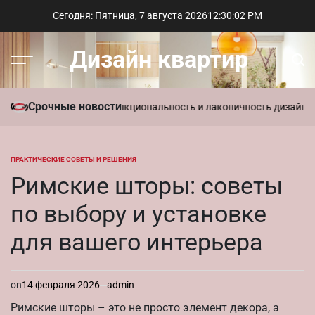
Перейти
Сегодня: Пятница, 7 августа 2026
12
:
30
:
03
PM
к
содержимому
Дизайн квартир
Меню
Пои
Срочные новости
ль в интерьере: функциональность и лаконичность дизайна
Параме
ПРАКТИЧЕСКИЕ СОВЕТЫ И РЕШЕНИЯ
ОПУБЛИКОВАНО
В
Римские шторы: советы
по выбору и установке
для вашего интерьера
on
14 февраля 2026
admin
Римские шторы – это не просто элемент декора, а