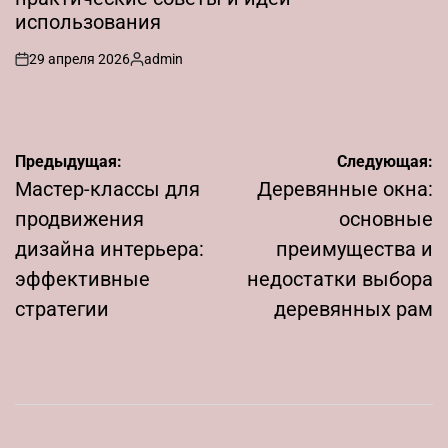
использования
29 апреля 2026
admin
on
Запись
от
Навигация
Предыдущая:
Следующая:
по
Мастер-классы для
Деревянные окна:
записям
продвижения
основные
дизайна интерьера:
преимущества и
эффективные
недостатки выбора
стратегии
деревянных рам