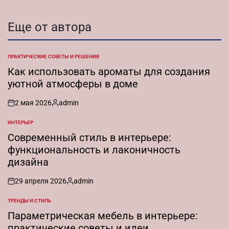
Еще от автора
ПРАКТИЧЕСКИЕ СОВЕТЫ И РЕШЕНИЯ
ОПУБЛИКОВАНО
В
Как использовать ароматы для создания
уютной атмосферы в доме
2 мая 2026
admin
on
Запись
от
ИНТЕРЬЕР
ОПУБЛИКОВАНО
В
Современный стиль в интерьере:
функциональность и лаконичность
дизайна
29 апреля 2026
admin
on
Запись
от
ТРЕНДЫ И СТИЛЬ
ОПУБЛИКОВАНО
В
Параметрическая мебель в интерьере:
практические советы и идеи