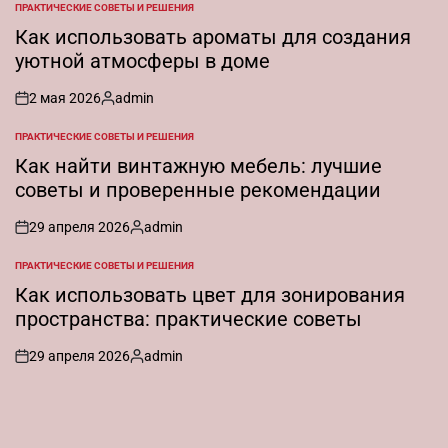
ПРАКТИЧЕСКИЕ СОВЕТЫ И РЕШЕНИЯ
ОПУБЛИКОВАНО
В
Как использовать ароматы для создания
уютной атмосферы в доме
2 мая 2026
admin
on
Запись
от
ПРАКТИЧЕСКИЕ СОВЕТЫ И РЕШЕНИЯ
ОПУБЛИКОВАНО
В
Как найти винтажную мебель: лучшие
советы и проверенные рекомендации
29 апреля 2026
admin
on
Запись
от
ПРАКТИЧЕСКИЕ СОВЕТЫ И РЕШЕНИЯ
ОПУБЛИКОВАНО
В
Как использовать цвет для зонирования
пространства: практические советы
29 апреля 2026
admin
on
Запись
от