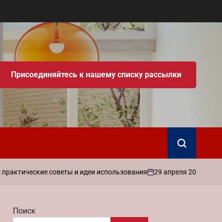
Присоединяйтесь к нашему списку рассылки
Поиск
29 апреля 2026
admin
ские советы и идеи использования
Как н
on
Запись
от
Поиск