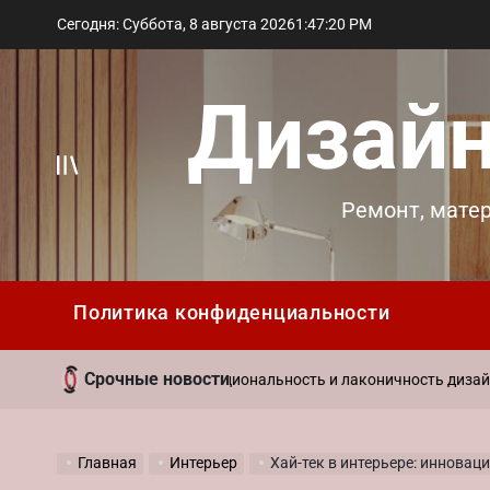
Перейти
Сегодня: Суббота, 8 августа 2026
1
:
47
:
21
PM
к
содержимому
Дизайн
Вне
Ремонт, мате
холста
Политика конфиденциальности
Срочные новости
29 а
ль в интерьере: функциональность и лаконичность дизайна
on
Главная
Интерьер
Хай-тек в интерьере: иннова