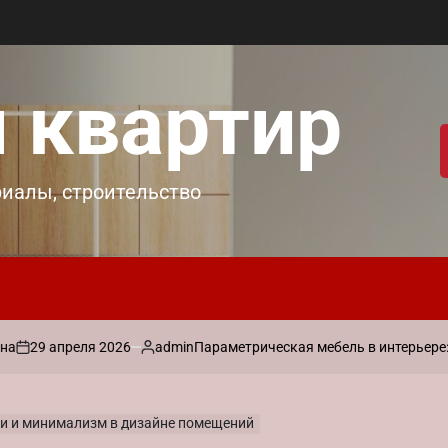
 квартир
риалы, строительство
преля 2026
admin
Параметрическая мебель в интерьере: практиче
Запись
от
ции и минимализм в дизайне помещений