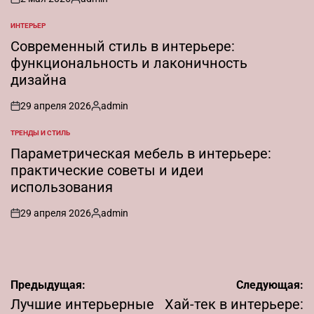
on
Запись
от
ИНТЕРЬЕР
ОПУБЛИКОВАНО
В
Современный стиль в интерьере:
функциональность и лаконичность
дизайна
29 апреля 2026
admin
on
Запись
от
ТРЕНДЫ И СТИЛЬ
ОПУБЛИКОВАНО
В
Параметрическая мебель в интерьере:
практические советы и идеи
использования
29 апреля 2026
admin
on
Запись
от
Навигация
Предыдущая:
Следующая:
по
Лучшие интерьерные
Хай-тек в интерьере: