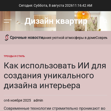
Перейти
Сегодня: Суббота, 8 августа 2026
11
:
16
:
43
AM
к
содержимому
Дизайн квартир
Меню
Пои
Срочные новости
ть ароматы для создания уютной атмосферы в доме
Современный ст
ТРЕНДЫ И СТИЛЬ
ОПУБЛИКОВАНО
В
Как использовать ИИ для
создания уникального
дизайна интерьера
on
6 ноября 2025
admin
Современные технологии стремительно проникают во