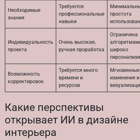
Требуются
Минимальны
Необходимые
профессиональные
простота
знания
навыки
использова
Ограничена
Индивидуальность
Очень высокая,
алгоритмами
проекта
ручная проработка
широко
персонализ
Требуется много
Мгновенные
Возможность
времени и
изменения и
корректировок
ресурсов
визуализац
Какие перспективы
открывает ИИ в дизайне
интерьера