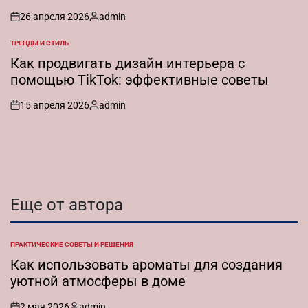
26 апреля 2026
admin
on
Запись
от
ТРЕНДЫ И СТИЛЬ
ОПУБЛИКОВАНО
В
Как продвигать дизайн интерьера с
помощью TikTok: эффективные советы
15 апреля 2026
admin
on
Запись
от
Еще от автора
ПРАКТИЧЕСКИЕ СОВЕТЫ И РЕШЕНИЯ
ОПУБЛИКОВАНО
В
Как использовать ароматы для создания
уютной атмосферы в доме
2 мая 2026
admin