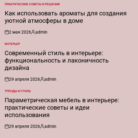
ПРАКТИЧЕСКИЕ СОВЕТЫ И РЕШЕНИЯ
ОПУБЛИКОВАНО
В
Как использовать ароматы для создания
уютной атмосферы в доме
2 мая 2026
admin
on
Запись
от
ИНТЕРЬЕР
ОПУБЛИКОВАНО
В
Современный стиль в интерьере:
функциональность и лаконичность
дизайна
29 апреля 2026
admin
on
Запись
от
ТРЕНДЫ И СТИЛЬ
ОПУБЛИКОВАНО
В
Параметрическая мебель в интерьере:
практические советы и идеи
использования
29 апреля 2026
admin
on
Запись
от