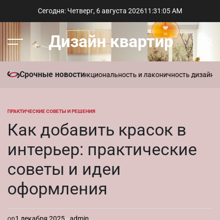
Перейти
Сегодня: Четверг, 6 августа 2026
11
:
31
:
06
AM
к
содержимому
Дизайн квартир
Меню
Пои
Срочные новости
иль в интерьере: функциональность и лаконичность дизайна
Параме
ПРАКТИЧЕСКИЕ СОВЕТЫ И РЕШЕНИЯ
ОПУБЛИКОВАНО
В
Как добавить красок в
интерьер: практические
советы и идеи
оформления
on
1 декабря 2025
admin