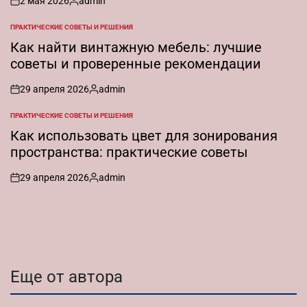
2 мая 2026
admin
on
Запись
от
ПРАКТИЧЕСКИЕ СОВЕТЫ И РЕШЕНИЯ
ОПУБЛИКОВАНО
В
Как найти винтажную мебель: лучшие
советы и проверенные рекомендации
29 апреля 2026
admin
on
Запись
от
ПРАКТИЧЕСКИЕ СОВЕТЫ И РЕШЕНИЯ
ОПУБЛИКОВАНО
В
Как использовать цвет для зонирования
пространства: практические советы
29 апреля 2026
admin
on
Запись
от
Еще от автора