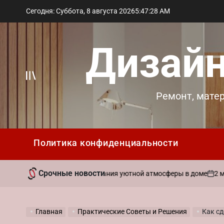
Перейти
Сегодня: Суббота, 8 августа 2026
5
:
47
:
30
AM
к
содержимому
Дизайн
Вне
Ремонт, мате
холста
Политика конфиденциальности
Срочные новости
2 мая 2026
вать ароматы для создания уютной атмосферы в доме
on
Главная
Практические Советы и Решения
Как сд