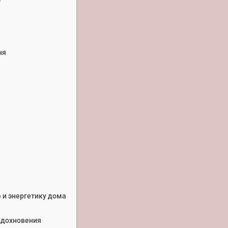
ня
 и энергетику дома
вдохновения