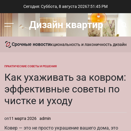
Перейти
Сегодня: Суббота, 8 августа 2026
7
:
51
:
46
PM
к
содержимому
Дизайн квартир
Меню
Пои
Срочные новости
ь в интерьере: функциональность и лаконичность дизайна
Парамет
ПРАКТИЧЕСКИЕ СОВЕТЫ И РЕШЕНИЯ
ОПУБЛИКОВАНО
В
Как ухаживать за ковром:
эффективные советы по
чистке и уходу
on
11 марта 2026
admin
Ковер — это не просто украшение вашего дома, это