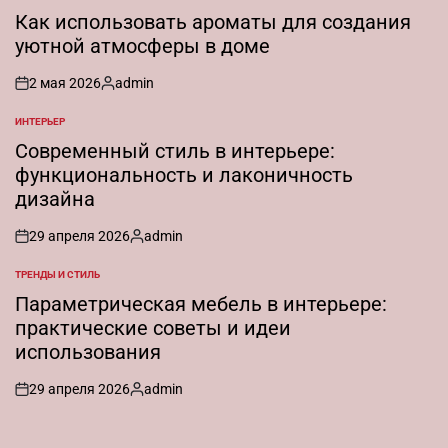
В
Как использовать ароматы для создания
уютной атмосферы в доме
2 мая 2026
admin
on
Запись
от
ИНТЕРЬЕР
ОПУБЛИКОВАНО
В
Современный стиль в интерьере:
функциональность и лаконичность
дизайна
29 апреля 2026
admin
on
Запись
от
ТРЕНДЫ И СТИЛЬ
ОПУБЛИКОВАНО
В
Параметрическая мебель в интерьере:
практические советы и идеи
использования
29 апреля 2026
admin
on
Запись
от