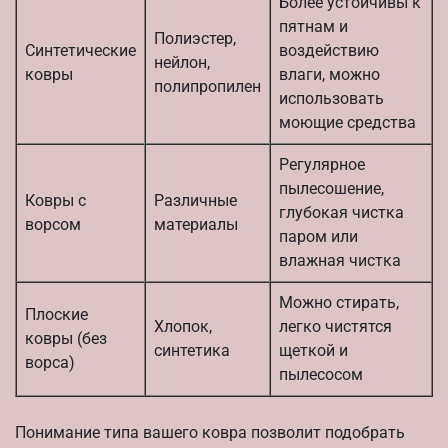
Более устойчивы к
пятнам и
Полиэстер,
Синтетические
воздействию
нейлон,
ковры
влаги, можно
полипропилен
использовать
моющие средства
Регулярное
пылесошение,
Ковры с
Различные
глубокая чистка
ворсом
материалы
паром или
влажная чистка
Можно стирать,
Плоские
Хлопок,
легко чистятся
ковры (без
синтетика
щеткой и
ворса)
пылесосом
Понимание типа вашего ковра позволит подобрать